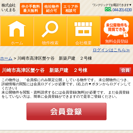
株式会社
ワンクリックでお電話できます▼
仲介手数料
他社物件
エリア外
いえまる
044-201-6130
最大無料
紹介可
相談可
無料会員登録
ホーム
物件検索
会社概要
ログインはこちら≫
ホーム
> 川崎市高津区蟹ケ谷 新築戸建 ２号棟
川崎市高津区蟹ケ谷 新築戸建 ２号棟
この物件は、「会員様にのみ限定公開」している物件です。 未公開物件につき、
詳細情報の閲覧には会員ログインが必要です。(右上の▼ボタンからログインして
ください)
未公開物件を閲覧・資料請求するには会員登録(無料)が必要です。 まだ会員登録
をしていない方は、簡単に会員登録ができますので是非ご登録ください。