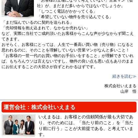
「お客様の立場になって考えていない」営業マン（会
社）が、まだまだ多いからではないでしょうか。
「しつこく電話がかかってくる」
「希望していない物件を売り込んでくる」
「まだ悩んでいるのに契約を迫られる」
「売却情報を抱え込まれて、なかなか売れない」
など、実際に当社でご成約頂いたお客様からこんな声が少なからず聞こえ
てきます。
おそらく、お客様にとっては、人生で一番高い買い物（売り物）になると
思われるのに、そのことを理解していない営業マンがなんと多いこと！
「お客様の一世一代のお買い物のお手伝いをすること」が理解できていれ
ば、もちろんウソは言えないですし、物件の良い点も悪い点もありのまま
にお伝えすることの大切さが自ずとわかるはずです。
続きを読む≫
株式会社いえまる
山岸 悟
運営会社：株式会社いえまる
いえまるは、お客様との信頼関係が最も大切であ
り、そのためには、「当たり前のこと」を「当た
り前に行う」ことが大前提である、と考えていま
す。