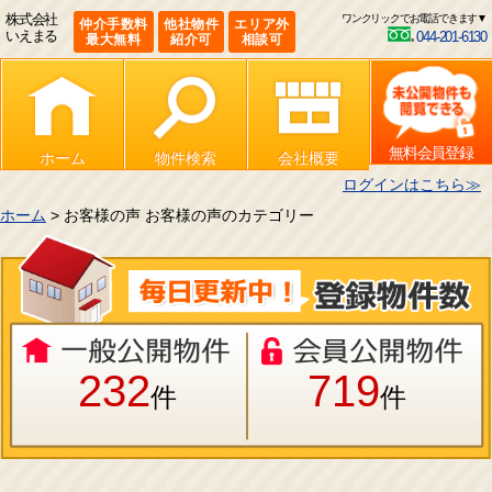
株式会社
ワンクリックでお電話できます▼
仲介手数料
他社物件
エリア外
いえまる
044-201-6130
最大無料
紹介可
相談可
無料会員登録
ホーム
物件検索
会社概要
ログインはこちら≫
ホーム
> お客様の声 お客様の声のカテゴリー
232
719
件
件