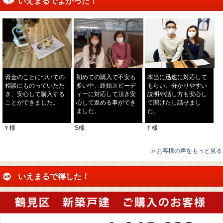
いえまるでよかった！
資金のことについての
初めての購入で不安も
本当に迅速に対応して
相談にものっていただ
多い中、終始スピーデ
もらい、分かりやすい
き、安心して購入する
ィーに対応して頂き安
説明や話し方も安心し
ことができました。
心して進める事ができ
て聞けたし話せまし
ました。
た。
Ｙ様
S様
Ｔ様
≫お客様の声をもっと見る
いえまるで得した！