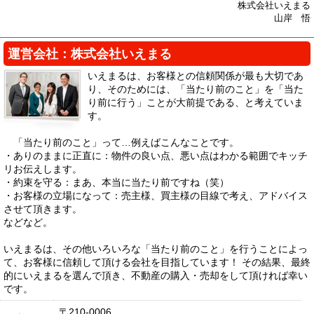
株式会社いえまる
山岸 悟
運営会社：株式会社いえまる
いえまるは、お客様との信頼関係が最も大切であ
り、そのためには、「当たり前のこと」を「当た
り前に行う」ことが大前提である、と考えていま
す。
「当たり前のこと」って…例えばこんなことです。
・ありのままに正直に：物件の良い点、悪い点はわかる範囲でキッチ
リお伝えします。
・約束を守る：まあ、本当に当たり前ですね（笑）
・お客様の立場になって：売主様、買主様の目線で考え、アドバイス
させて頂きます。
などなど。
いえまるは、その他いろいろな「当たり前のこと」を行うことによっ
て、お客様に信頼して頂ける会社を目指しています！ その結果、最終
的にいえまるを選んで頂き、不動産の購入・売却をして頂ければ幸い
です。
〒210-0006