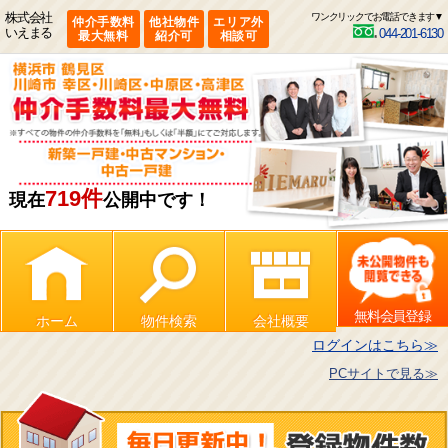
株式会社
ワンクリックでお電話できます▼
仲介手数料
他社物件
エリア外
いえまる
044-201-6130
最大無料
紹介可
相談可
719件
現在
公開中です！
無料会員登録
ホーム
物件検索
会社概要
ログインはこちら≫
PCサイトで見る≫