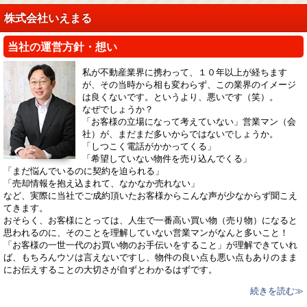
株式会社いえまる
当社の運営方針・想い
私が不動産業界に携わって、１０年以上が経ちます
が、その当時から相も変わらず、この業界のイメージ
は良くないです。というより、悪いです（笑）。
なぜでしょうか？
「お客様の立場になって考えていない」営業マン（会
社）が、まだまだ多いからではないでしょうか。
「しつこく電話がかかってくる」
「希望していない物件を売り込んでくる」
「まだ悩んでいるのに契約を迫られる」
「売却情報を抱え込まれて、なかなか売れない」
など、実際に当社でご成約頂いたお客様からこんな声が少なからず聞こえ
てきます。
おそらく、お客様にとっては、人生で一番高い買い物（売り物）になると
思われるのに、そのことを理解していない営業マンがなんと多いこと！
「お客様の一世一代のお買い物のお手伝いをすること」が理解できていれ
ば、もちろんウソは言えないですし、物件の良い点も悪い点もありのまま
にお伝えすることの大切さが自ずとわかるはずです。
続きを読む≫