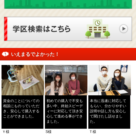
いえまるでよかった！
資金のことについての
初めての購入で不安も
本当に迅速に対応して
相談にものっていただ
多い中、終始スピーデ
もらい、分かりやすい
き、安心して購入する
ィーに対応して頂き安
説明や話し方も安心し
ことができました。
心して進める事ができ
て聞けたし話せまし
ました。
た。
Ｙ様
S様
Ｔ様