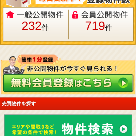
232
719
件
件
売買物件を探す