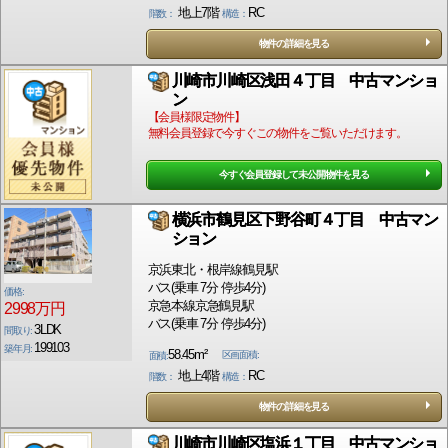
地上7階
RC
階数：
構造：
物件の詳細を見る
川崎市川崎区浅田４丁目 中古マンショ
ン
【会員様限定物件】
無料会員登録で今すぐこの物件をご覧いただけます。
今すぐ会員登録して未公開物件を見る
横浜市鶴見区下野谷町４丁目 中古マン
ション
京浜東北・根岸線鶴見駅
バス(乗車 7分 停歩4分)
価格:
京急本線京急鶴見駅
2998万円
バス(乗車 7分 停歩4分)
3LDK
間取り:
199103
築年月:
58.45m²
区画面積:
面積:
地上4階
RC
階数：
構造：
物件の詳細を見る
川崎市川崎区塩浜１丁目 中古マンショ