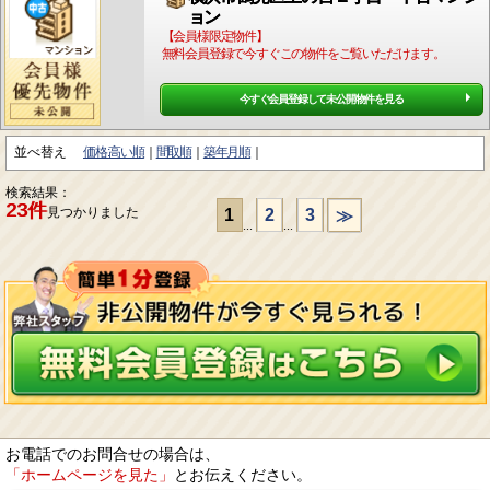
ョン
【会員様限定物件】
無料会員登録で今すぐこの物件をご覧いただけます。
今すぐ会員登録して未公開物件を見る
並べ替え
価格:高い順
間取順
築年月順
検索結果：
23件
見つかりました
1
2
3
≫
...
...
お電話でのお問合せの場合は、
「ホームページを見た」
とお伝えください。