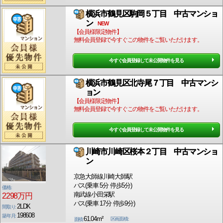
横浜市鶴見区駒岡５丁目 中古マンショ
ン
NEW
【会員様限定物件】
無料会員登録で今すぐこの物件をご覧いただけます。
今すぐ会員登録して未公開物件を見る
横浜市鶴見区北寺尾７丁目 中古マンシ
ョン
【会員様限定物件】
無料会員登録で今すぐこの物件をご覧いただけます。
今すぐ会員登録して未公開物件を見る
川崎市川崎区桜本２丁目 中古マンショ
ン
京急大師線川崎大師駅
バス(乗車 5分 停歩5分)
価格:
南武線小田栄駅
2298万円
バス(乗車 17分 停歩9分)
2LDK
間取り:
198608
築年月:
61.04m²
区画面積:
面積: