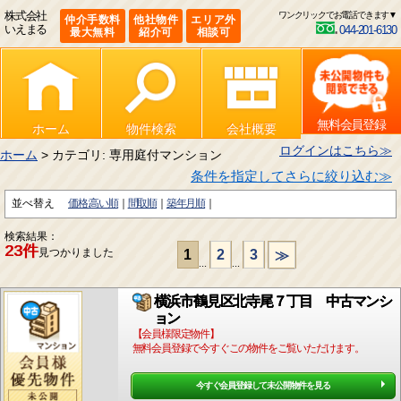
株式会社
ワンクリックでお電話できます▼
仲介手数料
他社物件
エリア外
いえまる
044-201-6130
最大無料
紹介可
相談可
無料会員登録
ホーム
物件検索
会社概要
ログインはこちら≫
ホーム
> カテゴリ: 専用庭付マンション
条件を指定してさらに絞り込む≫
並べ替え
価格:高い順
間取順
築年月順
検索結果：
23件
見つかりました
1
2
3
≫
...
...
横浜市鶴見区北寺尾７丁目 中古マンシ
ョン
【会員様限定物件】
無料会員登録で今すぐこの物件をご覧いただけます。
今すぐ会員登録して未公開物件を見る