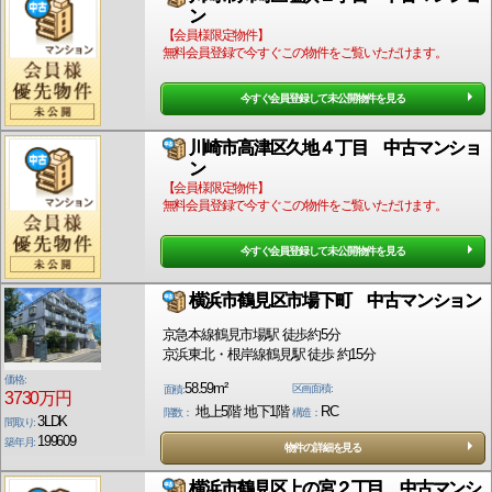
ン
【会員様限定物件】
無料会員登録で今すぐこの物件をご覧いただけます。
今すぐ会員登録して未公開物件を見る
川崎市高津区久地４丁目 中古マンショ
ン
【会員様限定物件】
無料会員登録で今すぐこの物件をご覧いただけます。
今すぐ会員登録して未公開物件を見る
横浜市鶴見区市場下町 中古マンション
京急本線鶴見市場駅 徒歩約5分
京浜東北・根岸線鶴見駅 徒歩 約15分
価格:
58.59m²
区画面積:
面積:
3730万円
地上5階 地下1階
RC
階数：
構造：
3LDK
間取り:
199609
築年月:
物件の詳細を見る
横浜市鶴見区上の宮２丁目 中古マンシ