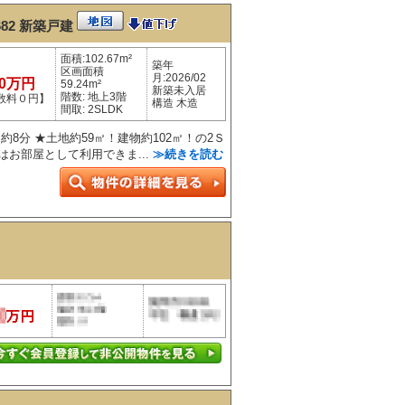
82
新築戸建
面積:102.67m²
築年
区画面積
月:2026/02
90万円
59.24m²
新築未入居
階数: 地上3階
数料０円】
構造 木造
間取: 2SLDK
約8分 ★土地約59㎡！建物約102㎡！の2Ｓ
はお部屋として利用できま...
≫続きを読む