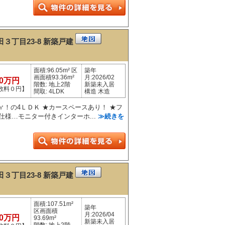
３丁目23-8
新築戸建
面積:96.05m² 区
築年
画面積93.36m²
月:2026/02
50万円
階数: 地上2階
新築未入居
数料０円】
間取: 4LDK
構造 木造
6㎡！の4ＬＤＫ ★カースペースあり！ ★フ
仕様…モニター付きインターホ...
≫続きを
３丁目23-8
新築戸建
面積:107.51m²
築年
区画面積
月:2026/04
50万円
93.69m²
新築未入居