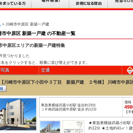
ム
> 川崎市中原区 新築一戸建
崎市中原区 新築一戸建 の不動産一覧
市中原区エリアの新築一戸建特集
件見つかりました
目名をクリックすると、順番に並び替えができます。
件写真
交通
【川崎市中原区下小田中３丁目 新築戸建 ２号棟】 川崎市中原区 
価格
東急東横線武蔵小杉駅 徒歩約19分
49
ＪＲ南武線武蔵中原駅 徒歩 約12分
【手
★東急東横線武蔵小杉駅 
約12分 ★土地約41㎡！建