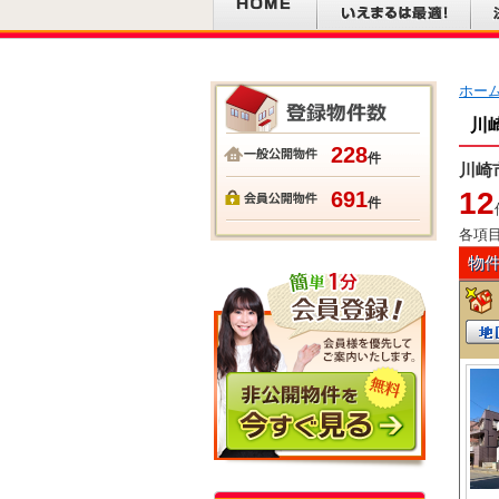
ホー
川
228
件
川崎
12
691
件
各項
物