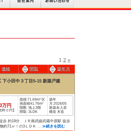
1
2
»
価格
間取
築年月
下小田中３丁目5-15
新築戸建
面積:71.69m² 区
築年
画面積41.76m²
月:2026/05
80万円
階数: 地上3階
新築未入居
数料０円】
間取: 3LDK
構造 木造
徒歩 約19分 ＪＲ南武線武蔵中原駅 徒歩
物約71㎡！の3ＬＤＫ ...
≫続きを読む