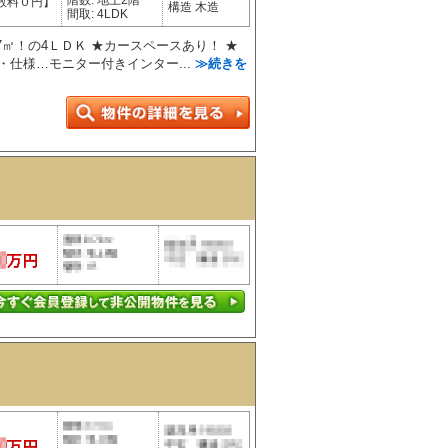
階数: 地上2階
数料０円】
構造 木造
間取: 4LDK
7㎡！の4ＬＤＫ ★カースペースあり！ ★
・仕様…モニター付きインター...
≫続きを