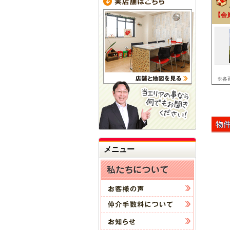
【会
※各
物
メニュー