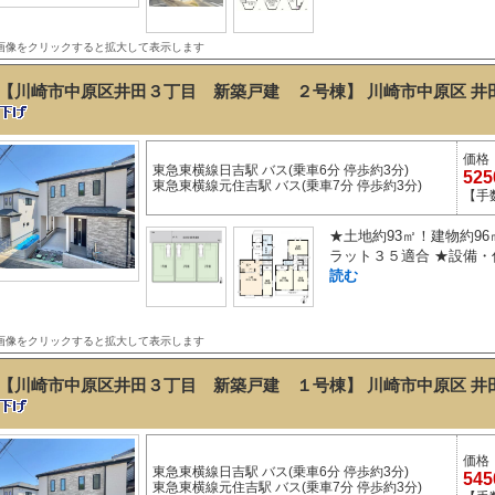
画像をクリックすると拡大して表示します
【川崎市中原区井田３丁目 新築戸建 ２号棟】 川崎市中原区 井田
価格
東急東横線日吉駅 バス(乗車6分 停歩約3分)
52
東急東横線元住吉駅 バス(乗車7分 停歩約3分)
【手
★土地約93㎡！建物約9
ラット３５適合 ★設備・
読む
画像をクリックすると拡大して表示します
【川崎市中原区井田３丁目 新築戸建 １号棟】 川崎市中原区 井田
価格
東急東横線日吉駅 バス(乗車6分 停歩約3分)
54
東急東横線元住吉駅 バス(乗車7分 停歩約3分)