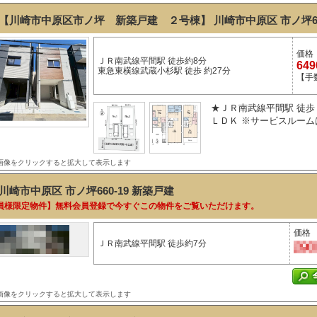
【川崎市中原区市ノ坪 新築戸建 ２号棟】 川崎市中原区 市ノ坪6
価格
ＪＲ南武線平間駅 徒歩約8分
64
東急東横線武蔵小杉駅 徒歩 約27分
【手
★ＪＲ南武線平間駅 徒歩 
ＬＤＫ ※サービスルーム
画像をクリックすると拡大して表示します
川崎市中原区 市ノ坪660-19
新築戸建
員様限定物件】無料会員登録で今すぐこの物件をご覧いただけます。
価格
ＪＲ南武線平間駅 徒歩約7分
画像をクリックすると拡大して表示します