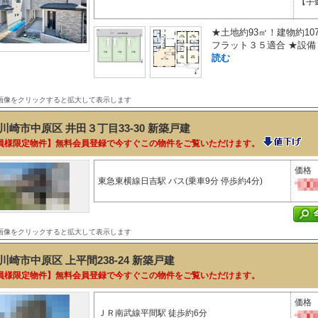
【手
★土地約93㎡！建物約10
フラット３５適合 ★設備
読む
画像をクリックすると拡大して表示します
川崎市中原区 井田３丁目33-30
新築戸建
員様限定物件】無料会員登録で今すぐこの物件をご覧いただけます。
価格
東急東横線日吉駅 バス(乗車9分 停歩約4分)
画像をクリックすると拡大して表示します
川崎市中原区 上平間238-24
新築戸建
員様限定物件】無料会員登録で今すぐこの物件をご覧いただけます。
価格
ＪＲ南武線平間駅 徒歩約6分