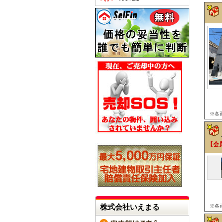
※各
【会
株式会社いえまる
※各