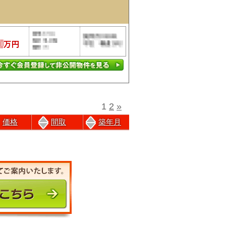
1
2
»
価格
間取
築年月
前のページにもどる