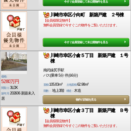
今すぐ会員登録して未公開物件を見る
川崎市幸区小向町 新築戸建 ２号棟
【会員様限定物件】
無料会員登録で今すぐこの物件をご覧いただけます。
今すぐ会員登録して未公開物件を見る
川崎市幸区小倉５丁目 新築戸建 １号
棟
南武線尻手駅
バス(乗車 5分 停歩6分)
価格:
5280万円
105.83m²
62.98m²
面積:
土地面積:
3LDK
間取り:
地上3階
木造
階数：
構造：
202606 新築未入
築年月:
居
物件の詳細を見る
川崎市幸区小倉３丁目 新築戸建 Ｂ号
棟
【会員様限定物件】
無料会員登録で今すぐこの物件をご覧いただけます。