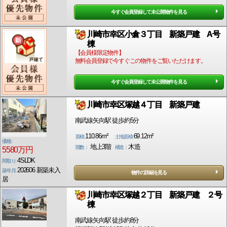
今すぐ会員登録して未公開物件を見る
川崎市幸区小倉３丁目 新築戸建 A号
棟
【会員様限定物件】
無料会員登録で今すぐこの物件をご覧いただけます。
今すぐ会員登録して未公開物件を見る
川崎市幸区塚越４丁目 新築戸建
南武線矢向駅 徒歩約5分
110.86m²
69.12m²
面積:
土地面積:
価格:
地上3階
木造
階数：
構造：
5580万円
4SLDK
間取り:
202606 新築未入
築年月:
物件の詳細を見る
居
川崎市幸区塚越２丁目 新築戸建 ２号
棟
南武線矢向駅 徒歩約8分