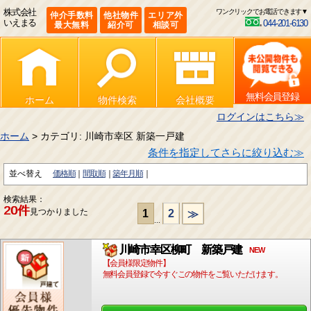
株式会社
ワンクリックでお電話できます▼
仲介手数料
他社物件
エリア外
いえまる
044-201-6130
最大無料
紹介可
相談可
無料会員登録
ホーム
物件検索
会社概要
ログインはこちら≫
ホーム
> カテゴリ: 川崎市幸区 新築一戸建
条件を指定してさらに絞り込む≫
並べ替え
価格順
間取順
築年月順
検索結果：
20件
見つかりました
1
2
≫
...
川崎市幸区柳町 新築戸建
NEW
【会員様限定物件】
無料会員登録で今すぐこの物件をご覧いただけます。