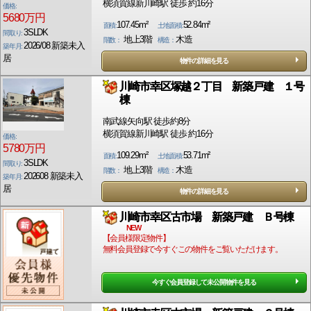
横須賀線新川崎駅 徒歩 約16分
価格:
5680万円
107.45m²
52.84m²
面積:
土地面積:
3SLDK
間取り:
地上3階
木造
階数：
構造：
2026/08 新築未入
築年月:
居
物件の詳細を見る
川崎市幸区塚越２丁目 新築戸建 １号
棟
南武線矢向駅 徒歩約8分
横須賀線新川崎駅 徒歩 約16分
価格:
5780万円
109.29m²
53.71m²
面積:
土地面積:
3SLDK
間取り:
地上3階
木造
階数：
構造：
202608 新築未入
築年月:
居
物件の詳細を見る
川崎市幸区古市場 新築戸建 Ｂ号棟
NEW
【会員様限定物件】
無料会員登録で今すぐこの物件をご覧いただけます。
今すぐ会員登録して未公開物件を見る