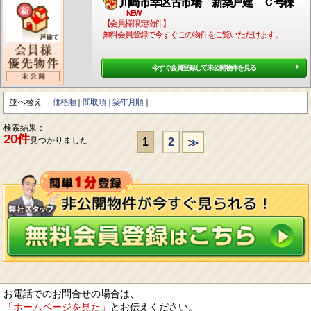
川崎市幸区古市場 新築戸建 Ｃ号棟
NEW
【会員様限定物件】
無料会員登録で今すぐこの物件をご覧いただけます。
今すぐ会員登録して未公開物件を見る
並べ替え
価格順
間取順
築年月順
検索結果：
20件
見つかりました
1
2
≫
...
お電話でのお問合せの場合は、
「ホームページを見た」
とお伝えください。