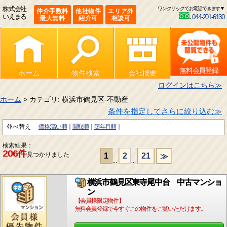
株式会社
ワンクリックでお電話できます▼
仲介手数料
他社物件
エリア外
いえまる
044-201-6130
最大無料
紹介可
相談可
無料会員登録
ホーム
物件検索
会社概要
ログインはこちら≫
ホーム
> カテゴリ: 横浜市鶴見区-不動産
条件を指定してさらに絞り込む≫
並べ替え
価格:高い順
間取順
築年月順
検索結果：
206件
見つかりました
1
2
21
≫
...
...
横浜市鶴見区東寺尾中台 中古マンショ
ン
【会員様限定物件】
無料会員登録で今すぐこの物件をご覧いただけます。