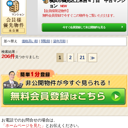
横浜市鶴見区上末吉４丁目 中古マンシ
ョン
NEW
【会員様限定物件】
無料会員登録で今すぐこの物件をご覧いただけます。
今すぐ会員登録して未公開物件を見る
並べ替え
価格:高い順
間取順
築年月順
検索結果：
206件
見つかりました
1
2
21
≫
...
...
お電話でのお問合せの場合は、
「ホームページを見た」
とお伝えください。