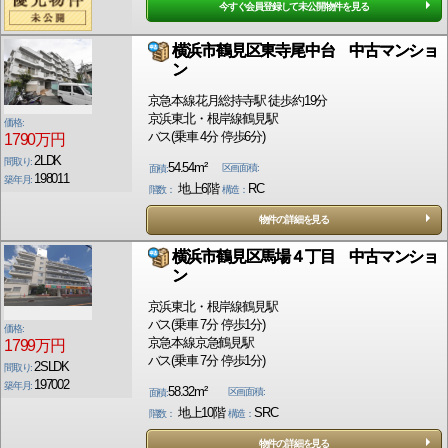
今すぐ会員登録して未公開物件を見る
横浜市鶴見区東寺尾中台 中古マンショ
ン
京急本線花月総持寺駅 徒歩約19分
京浜東北・根岸線鶴見駅
価格:
バス(乗車 4分 停歩6分)
1790万円
2LDK
間取り:
54.54m²
区画面積:
面積:
198011
築年月:
地上6階
RC
階数：
構造：
物件の詳細を見る
横浜市鶴見区馬場４丁目 中古マンショ
ン
京浜東北・根岸線鶴見駅
バス(乗車 7分 停歩1分)
価格:
京急本線京急鶴見駅
1799万円
バス(乗車 7分 停歩1分)
2SLDK
間取り:
197002
築年月:
58.32m²
区画面積:
面積:
地上10階
SRC
階数：
構造：
物件の詳細を見る