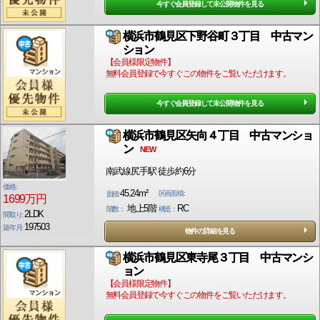
今すぐ会員登録して未公開物件を見る
横浜市鶴見区下野谷町３丁目 中古マン
ション
【会員様限定物件】
無料会員登録で今すぐこの物件をご覧いただけます。
今すぐ会員登録して未公開物件を見る
横浜市鶴見区矢向４丁目 中古マンショ
ン
NEW
南武線尻手駅 徒歩約6分
価格:
45.24m²
区画面積:
面積:
1699万円
地上5階
RC
階数：
構造：
2LDK
間取り:
197503
築年月:
物件の詳細を見る
横浜市鶴見区東寺尾３丁目 中古マンシ
ョン
【会員様限定物件】
無料会員登録で今すぐこの物件をご覧いただけます。