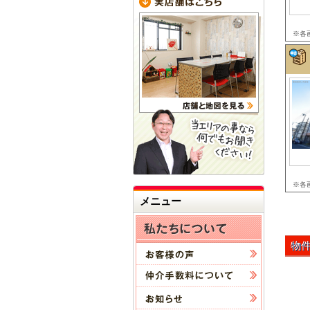
※各
※各
メニュー
物