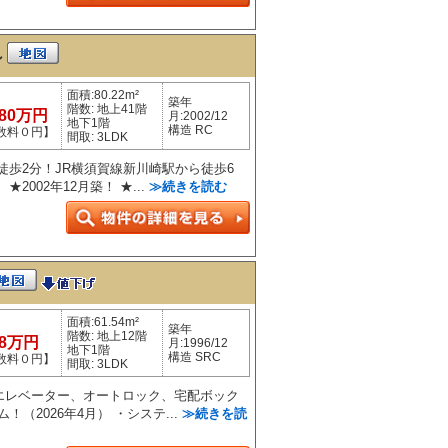
ン
面積:80.22m²
築年
階数: 地上41階
480万円
月:2002/12
地下1階
構造 RC
数料０円】
間取: 3LDK
徒歩2分！JR横須賀線新川崎駅から徒歩6
★2002年12月築！ ★...
≫続きを読む
面積:61.54m²
築年
階数: 地上12階
98万円
月:1996/12
地下1階
構造 SRC
数料０円】
間取: 3LDK
★エレベーター、オートロック、宅配ボック
（2026年4月） ・システ...
≫続きを読