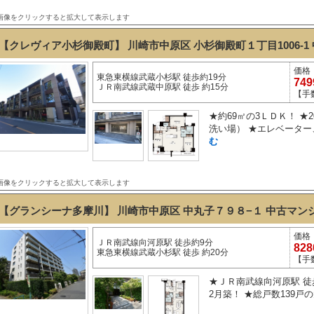
画像をクリックすると拡大して表示します
【クレヴィア小杉御殿町】 川崎市中原区 小杉御殿町１丁目1006-1
価格
東急東横線武蔵小杉駅 徒歩約19分
74
ＪＲ南武線武蔵中原駅 徒歩 約15分
【手
★約69㎡の3ＬＤＫ！ ★
洗い場） ★エレベーター
む
画像をクリックすると拡大して表示します
【グランシーナ多摩川】 川崎市中原区 中丸子７９８−１
中古マン
価格
ＪＲ南武線向河原駅 徒歩約9分
82
東急東横線武蔵小杉駅 徒歩 約20分
【手
★ＪＲ南武線向河原駅 徒歩
2月築！ ★総戸数139戸