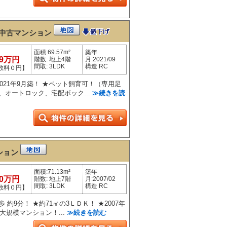
中古マンション
面積:69.57m²
築年
99万円
階数: 地上4階
月:2021/09
間取: 3LDK
構造 RC
数料０円】
2021年9月築！ ★ペット飼育可！（専用足
、オートロック、宅配ボック...
≫続きを読
ション
面積:71.13m²
築年
80万円
階数: 地上7階
月:2007/02
間取: 3LDK
構造 RC
数料０円】
 約9分！ ★約71㎡の3ＬＤＫ！ ★2007年
の大規模マンション！...
≫続きを読む