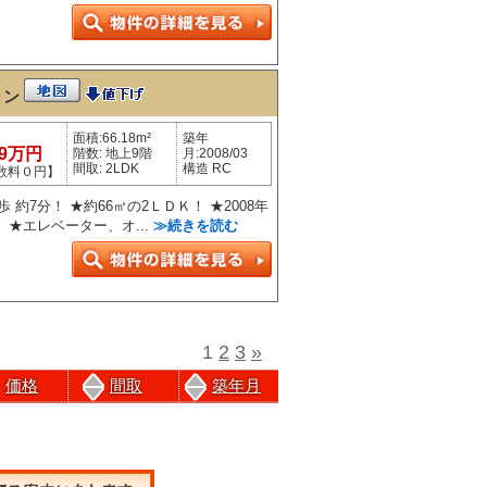
ョン
面積:66.18m²
築年
99万円
階数: 地上9階
月:2008/03
間取: 2LDK
構造 RC
数料０円】
 約7分！ ★約66㎡の2ＬＤＫ！ ★2008年
 ★エレベーター、オ...
≫続きを読む
1
2
3
»
価格
間取
築年月
前のページにもどる