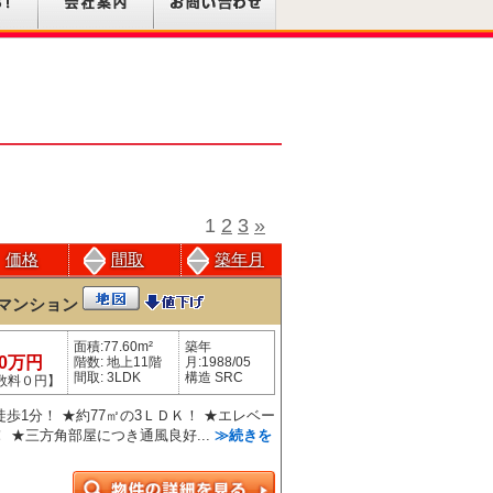
1
2
3
»
価格
間取
築年月
マンション
面積:77.60m²
築年
90万円
階数: 地上11階
月:1988/05
間取: 3LDK
構造 SRC
数料０円】
歩1分！ ★約77㎡の3ＬＤＫ！ ★エレベー
 ★三方角部屋につき通風良好...
≫続きを