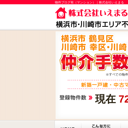
物件ブログ有（マンション）｜株式会社いえまる
現在
7