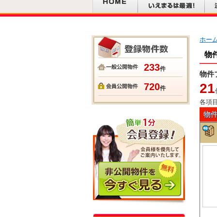
ホー
物
233
件
物件
21
720
件
各項
物