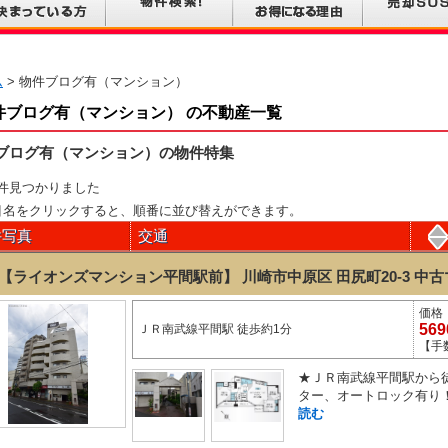
ム
> 物件ブログ有（マンション）
件ブログ有（マンション） の不動産一覧
ブログ有（マンション）の物件特集
件見つかりました
目名をクリックすると、順番に並び替えができます。
件写真
交通
【ライオンズマンション平間駅前】 川崎市中原区 田尻町20-3
中古
価格
56
ＪＲ南武線平間駅 徒歩約1分
【手
★ＪＲ南武線平間駅から徒
ター、オートロック有り！
読む