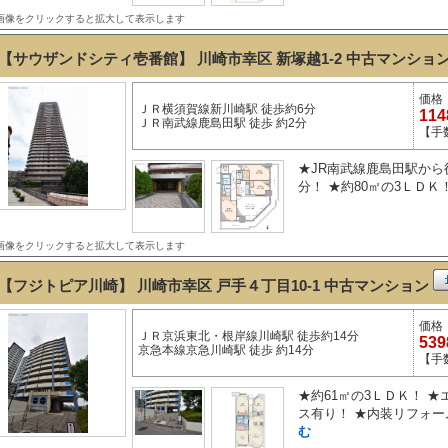
画像をクリックすると拡大して表示します
【サウザンドシティ壱番館】 川崎市幸区 新塚越1-2
中古マンショ
価格
ＪＲ横須賀線新川崎駅 徒歩約6分
11
ＪＲ南武線鹿島田駅 徒歩 約2分
【手
★JR南武線鹿島田駅から
分！ ★約80㎡の3ＬＤＫ！ 
画像をクリックすると拡大して表示します
【フジトピア川崎】 川崎市幸区 戸手４丁目10-1
中古マンション
価格
ＪＲ京浜東北・根岸線川崎駅 徒歩約14分
53
京急本線京急川崎駅 徒歩 約14分
【手
★約61㎡の3ＬＤＫ！ 
ス有り！ ★内装リフォーム！
む