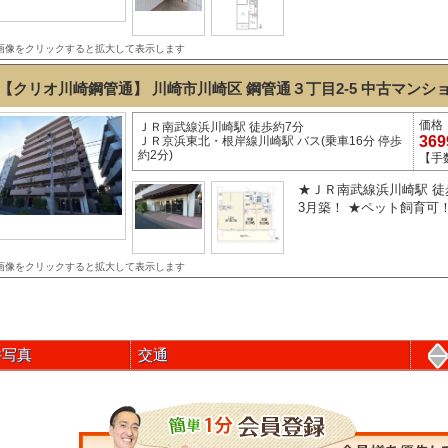
画像をクリックすると拡大して表示します
【クリオ川崎鋼管通】 川崎市川崎区 鋼管通３丁目2-5
中古マンシ
価格
ＪＲ南武線浜川崎駅 徒歩約7分
36
ＪＲ京浜東北・根岸線川崎駅 バス(乗車16分 停歩
約2分)
【手
★ＪＲ南武線浜川崎駅 徒歩
3月築！ ★ペット飼育可！
画像をクリックすると拡大して表示します
件写真
交通