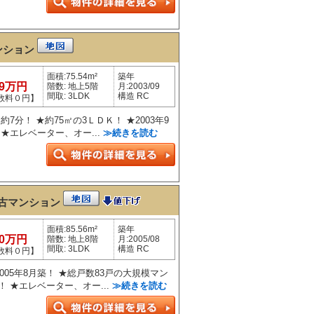
ンション
面積:75.54m²
築年
99万円
階数: 地上5階
月:2003/09
間取: 3LDK
構造 RC
数料０円】
7分！ ★約75㎡の3ＬＤＫ！ ★2003年9
★エレベーター、オー...
≫続きを読む
古マンション
面積:85.56m²
築年
80万円
階数: 地上8階
月:2005/08
間取: 3LDK
構造 RC
数料０円】
2005年8月築！ ★総戸数83戸の大規模マン
 ★エレベーター、オー...
≫続きを読む