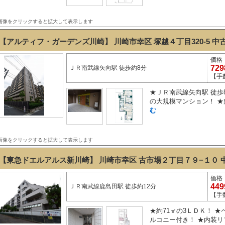
画像をクリックすると拡大して表示します
【アルティフ・ガーデンズ川崎】 川崎市幸区 塚越４丁目320-5
中
価格
72
ＪＲ南武線矢向駅 徒歩約8分
【手
★ＪＲ南武線矢向駅 徒歩8
の大規模マンション！ ★敷
む
画像をクリックすると拡大して表示します
【東急ドエルアルス新川崎】 川崎市幸区 古市場２丁目７９−１０
価格
44
ＪＲ南武線鹿島田駅 徒歩約12分
【手
★約71㎡の3ＬＤＫ！ ★
ルコニー付き！ ★内装リフ