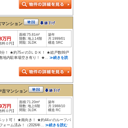
古マンション
面積:75.81m²
築年
98万円
階数: 地上14階
月:1999/01
間取: 3LDK
構造 SRC
数料０円】
分！ ★約75㎡の3ＬＤＫ！ ★総戸数89戸
地内駐車場空き有り！ ★...
≫続きを読
中古マンション
面積:71.20m²
築年
99万円
階数: 地上6階
月:1988/10
間取: 3LDK
構造 RC
数料０円】
ペット可！ ★南向き！ ★約44㎡のルーフバ
ォーム済み！（2026年...
≫続きを読む