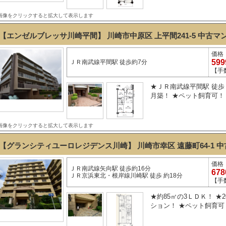
画像をクリックすると拡大して表示します
【エンゼルブレッサ川崎平間】 川崎市中原区 上平間241-5
中古マ
価格
59
ＪＲ南武線平間駅 徒歩約7分
【手
★ＪＲ南武線平間駅 徒歩 約
月築！ ★ペット飼育可！ 
画像をクリックすると拡大して表示します
【グランシティユーロレジデンス川崎】 川崎市幸区 遠藤町64-1
中
価格
ＪＲ南武線矢向駅 徒歩約16分
67
ＪＲ京浜東北・根岸線川崎駅 徒歩 約18分
【手
★約85㎡の3ＬＤＫ！ ★
ション！ ★ペット飼育可！