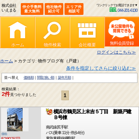
株式会社
ワンクリックでお電話できます▼
仲介手数料
他社物件
エリア外
いえまる
044-201-6130
最大無料
紹介可
相談可
無料会員登録
ホーム
物件検索
会社概要
ログインはこちら≫
ホーム
> カテゴリ: 物件ブログ有（戸建）
条件を指定してさらに絞り込む≫
並べ替え
価格順
間取:狭い順
築年月順
検索結果：
2件
見つかりました
1
横浜市鶴見区上末吉５丁目 新築戸建
Ｂ号棟
南武線尻手駅
バス(乗車 11分 停歩4分)
価格:
東急東横線綱島駅