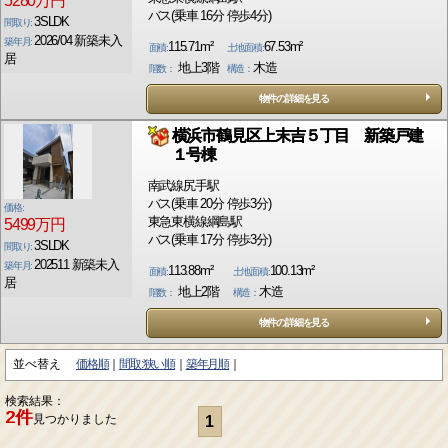
5280万円
バス(乗車 16分 停歩4分)
3SLDK
間取り:
2026/04 新築未入
築年月:
115.71m²
67.53m²
面積:
土地面積:
居
地上3階
木造
階数：
構造：
物件の詳細を見る
横浜市鶴見区上末吉５丁目 新築戸建
１号棟
南武線尻手駅
バス(乗車 20分 停歩3分)
価格:
東急東横線綱島駅
5499万円
バス(乗車 17分 停歩3分)
3SLDK
間取り:
202511 新築未入
築年月:
113.88m²
100.13m²
面積:
土地面積:
居
地上2階
木造
階数：
構造：
物件の詳細を見る
並べ替え
価格順
間取:狭い順
築年月順
検索結果：
2件
見つかりました
1