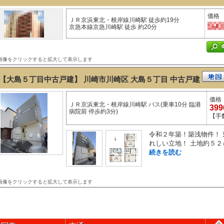
価格
ＪＲ京浜東北・根岸線川崎駅 徒歩約19分
京急本線京急川崎駅 徒歩 約20分
画像をクリックすると拡大して表示します
【大島５丁目中古戸建】 川崎市川崎区 大島５丁目
中古戸建
価格
ＪＲ京浜東北・根岸線川崎駅 バス(乗車10分 臨港
39
病院前 停歩約3分)
【手
令和２年築！築浅物件！
れしい立地！ 土地約５２
続きを読む
画像をクリックすると拡大して表示します