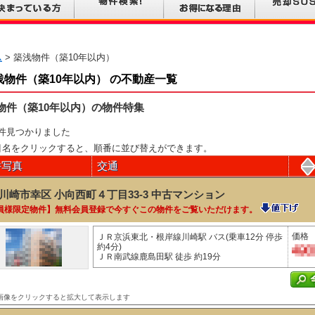
ム
> 築浅物件（築10年以内）
浅物件（築10年以内） の不動産一覧
物件（築10年以内）の物件特集
件見つかりました
目名をクリックすると、順番に並び替えができます。
件写真
交通
川崎市幸区 小向西町４丁目33-3
中古マンション
員様限定物件】無料会員登録で今すぐこの物件をご覧いただけます。
価格
ＪＲ京浜東北・根岸線川崎駅 バス(乗車12分 停歩
約4分)
ＪＲ南武線鹿島田駅 徒歩 約19分
画像をクリックすると拡大して表示します