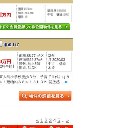
面積:88.77m² 区
築年
画面積52.27m²
月:2020/03
90万円
階数: 地上3階
中古 構造
数料半額】
間取: 3LDK
木造
 東大島小学校徒歩３分！子育て世代にはう
㎡！建物約８８㎡！３ＬＤＫ 開放感...
≫
«
1
2
3
4
5
..
»