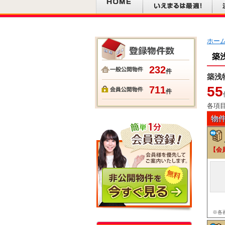
ホー
築
232
件
築浅
55
711
件
各項
物
【会
※各