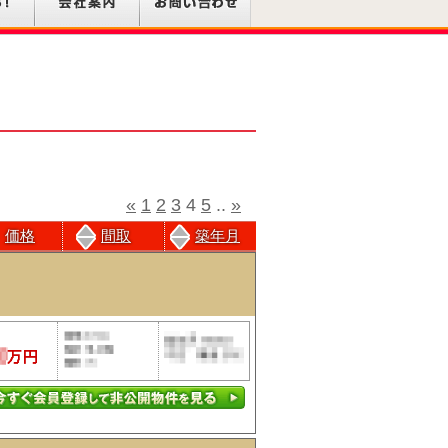
«
1
2
3
4
5
..
»
価格
間取
築年月