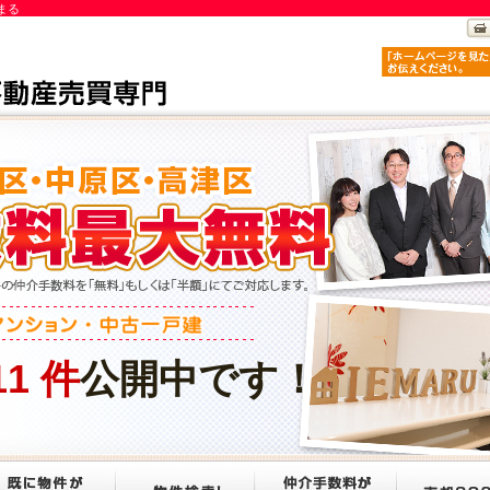
まる
11
件
公開中です！