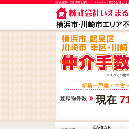
築浅物件（築10年以内）｜ページ 4｜株式会社いえ
現在
7