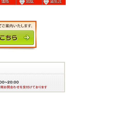
価格
間取
築年月
前のページにもどる