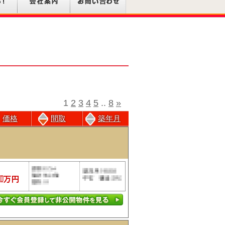
1
2
3
4
5
..
8
»
価格
間取
築年月