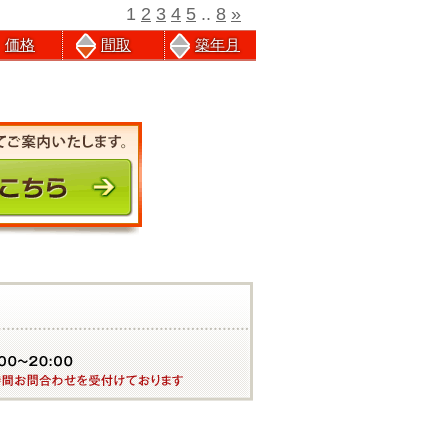
1
2
3
4
5
..
8
»
価格
間取
築年月
前のページにもどる