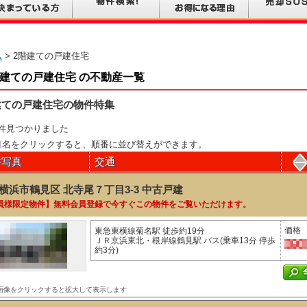
ム
> 2階建ての戸建住宅
階建ての戸建住宅 の不動産一覧
建ての戸建住宅の物件特集
件見つかりました
目名をクリックすると、順番に並び替えができます。
件写真
交通
横浜市鶴見区 北寺尾７丁目3-3
中古戸建
員様限定物件】無料会員登録で今すぐこの物件をご覧いただけます。
価格
東急東横線菊名駅 徒歩約19分
ＪＲ京浜東北・根岸線鶴見駅 バス(乗車13分 停歩
約3分)
画像をクリックすると拡大して表示します