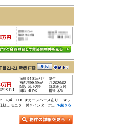
21-21
新築戸建
面積:94.81m² 区
築年
画面積99.59m²
月:2026/02
80万円
階数: 地上2階
新築未入居
数料０円】
間取: 4LDK
構造 木造
4㎡！の4ＬＤＫ ★カースペースあり！ ★フ
仕様…モニター付きインターホ...
≫続きを