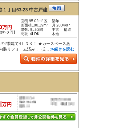
丁目63-23
中古戸建
面積:95.02m² 区
築年
画面積100.19m²
月:2004/07
50万円
階数: 地上2階
中古 構造
数料０円】
間取: 4LDK
木造
㎡の2階建て4ＬＤＫ！ ★カースペースあ
★内装リフォーム済み！（2...
≫続きを読む