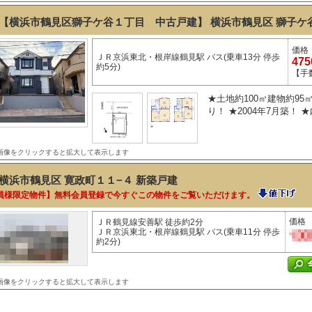
【横浜市鶴見区獅子ケ谷１丁目 中古戸建】 横浜市鶴見区 獅子ケ谷１
価格
ＪＲ京浜東北・根岸線鶴見駅 バス(乗車13分 停歩
47
約5分)
【手
★土地約100㎡建物約95
り！ ★2004年7月築！ 
画像をクリックすると拡大して表示します
横浜市鶴見区 寛政町１１−４
新築戸建
員様限定物件】無料会員登録で今すぐこの物件をご覧いただけます。
価格
ＪＲ鶴見線安善駅 徒歩約2分
ＪＲ京浜東北・根岸線鶴見駅 バス(乗車11分 停歩
約2分)
画像をクリックすると拡大して表示します