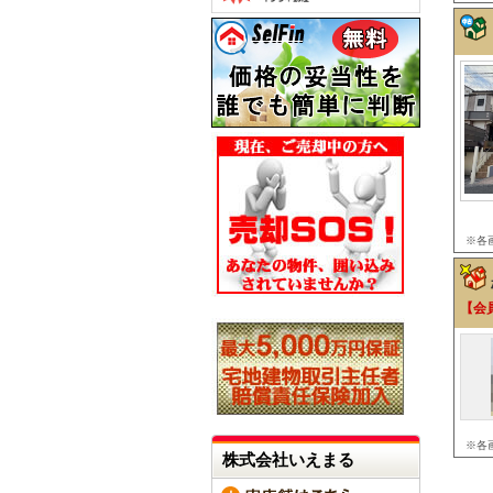
※各
【会
※各
株式会社いえまる