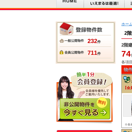
ホー
2
232
件
2階
74
711
件
各項
物
【会
※各