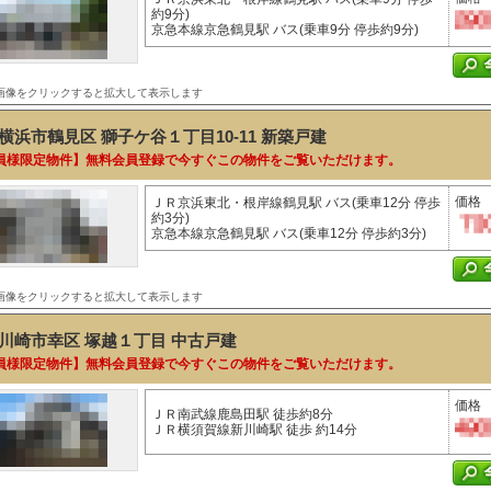
約9分)
京急本線京急鶴見駅 バス(乗車9分 停歩約9分)
画像をクリックすると拡大して表示します
横浜市鶴見区 獅子ケ谷１丁目10-11
新築戸建
員様限定物件】無料会員登録で今すぐこの物件をご覧いただけます。
価格
ＪＲ京浜東北・根岸線鶴見駅 バス(乗車12分 停歩
約3分)
京急本線京急鶴見駅 バス(乗車12分 停歩約3分)
画像をクリックすると拡大して表示します
川崎市幸区 塚越１丁目
中古戸建
員様限定物件】無料会員登録で今すぐこの物件をご覧いただけます。
価格
ＪＲ南武線鹿島田駅 徒歩約8分
ＪＲ横須賀線新川崎駅 徒歩 約14分