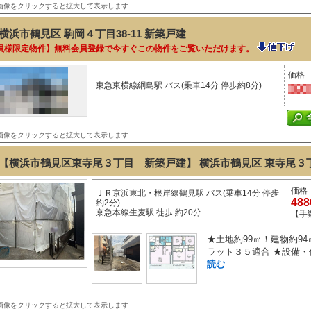
画像をクリックすると拡大して表示します
横浜市鶴見区 駒岡４丁目38-11
新築戸建
員様限定物件】無料会員登録で今すぐこの物件をご覧いただけます。
価格
東急東横線綱島駅 バス(乗車14分 停歩約8分)
画像をクリックすると拡大して表示します
【横浜市鶴見区東寺尾３丁目 新築戸建】 横浜市鶴見区 東寺尾３丁目
価格
ＪＲ京浜東北・根岸線鶴見駅 バス(乗車14分 停歩
48
約2分)
京急本線生麦駅 徒歩 約20分
【手
★土地約99㎡！建物約9
ラット３５適合 ★設備・
読む
画像をクリックすると拡大して表示します