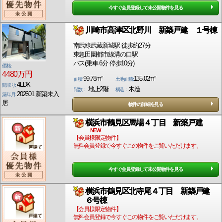
今すぐ会員登録して未公開物件を見る
川崎市高津区北野川 新築戸建 １号棟
南武線武蔵新城駅 徒歩約27分
東急田園都市線溝の口駅
バス(乗車 6分 停歩10分)
価格:
4480万円
99.78m²
135.02m²
面積:
土地面積:
4LDK
間取り:
地上2階
木造
階数：
構造：
202601 新築未入
築年月:
居
物件の詳細を見る
横浜市鶴見区馬場４丁目 新築戸建
NEW
【会員様限定物件】
無料会員登録で今すぐこの物件をご覧いただけます。
今すぐ会員登録して未公開物件を見る
横浜市鶴見区北寺尾４丁目 新築戸建
６号棟
【会員様限定物件】
無料会員登録で今すぐこの物件をご覧いただけます。