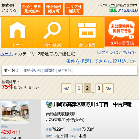
株式会社
ワンクリックでお電話できます▼
仲介手数料
他社物件
エリア外
いえまる
044-201-6130
最大無料
紹介可
相談可
無料会員登録
ホーム
物件検索
会社概要
ログインはこちら≫
ホーム
> カテゴリ: 2階建ての戸建住宅
条件を指定してさらに絞り込む≫
並べ替え
価格:高い順
間取順
築年月順
検索結果：
75件
見つかりました
1
2
8
≪
≫
...
...
川崎市高津区東野川１丁目 中古戸建
南武線武蔵新城駅
バス(乗車 11分 停歩5分)
価格:
79.29m²
73.35m²
面積:
土地面積:
4250万円
地上2階
木造
階数：
構造：
2SLDK
間取り: