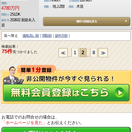
79.90m²
130.90m²
面積:
土地面積:
価格:
地上2階
木造
階数：
構造：
4780万円
2SLDK
間取り:
202602 新築未入
築年月:
物件の詳細を見る
居
並べ替え
価格:高い順
間取順
築年月順
検索結果：
75件
見つかりました
1
2
8
≪
≫
...
...
お電話でのお問合せの場合は、
「ホームページを見た」
とお伝えください。