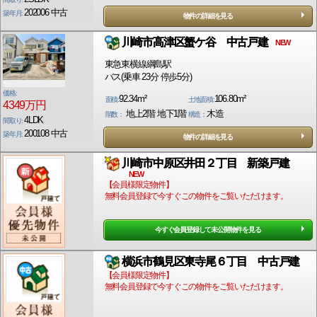
202006 中古
築年月:
物件の詳細を見る
川崎市高津区蟹ケ谷 中古戸建
NEW
東急東横線綱島駅
バス(乗車 23分 停歩5分)
価格:
92.34m²
106.80m²
面積:
土地面積:
4349万円
地上2階 地下1階
木造
階数：
構造：
4LDK
間取り:
200108 中古
築年月:
物件の詳細を見る
川崎市中原区井田２丁目 新築戸建
NEW
【会員様限定物件】
無料会員登録で今すぐこの物件をご覧いただけます。
今すぐ会員登録して未公開物件を見る
横浜市鶴見区東寺尾６丁目 中古戸建
【会員様限定物件】
無料会員登録で今すぐこの物件をご覧いただけます。