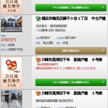
今すぐ会員登録して未公開物件を見る
横浜市鶴見区獅子ケ谷１丁目 中古戸建
京浜東北・根岸線鶴見駅
バス(乗車 13分 停歩5分)
価格:
95.02m²
100.19m²
面積:
土地面積:
4750万円
地上2階
木造
階数：
構造：
4LDK
間取り:
200407 中古
築年月:
物件の詳細を見る
川崎市高津区千年 新築戸建 ６号棟
【会員様限定物件】
無料会員登録で今すぐこの物件をご覧いただけます。
今すぐ会員登録して未公開物件を見る
川崎市高津区千年 新築戸建 １号棟
南武線武蔵新城駅 徒歩約22分