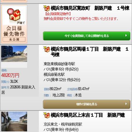
横浜市鶴見区寛政町 新築戸建 １号棟
【会員様限定物件】
無料会員登録で今すぐこの物件をご覧いただけます。
今すぐ会員登録して未公開物件を見る
横浜市鶴見区馬場１丁目 新築戸建 １
号棟
東急東横線妙蓮寺駅
バス(乗車 6分 停歩2分)
価格:
横浜線菊名駅
4820万円
バス(乗車 12分 停歩2分)
3LDK
間取り:
202606 新築未入
築年月:
89.22m²
83.47m²
面積:
土地面積:
居
地上2階
木造
階数：
構造：
物件の詳細を見る
横浜市鶴見区上末吉１丁目 新築戸建
京浜東北・根岸線鶴見駅
バス(乗車 9分 停歩4分)