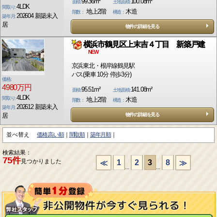
99.36m²
100.08m²
面積:
土地面積:
4LDK
間取り:
地上2階
木造
階数：
構造：
202604 新築未入
築年月:
居
物件の詳細を見る
横浜市鶴見区上末吉４丁目 新築戸建
NEW
京浜東北・根岸線鶴見駅
バス(乗車 10分 停歩3分)
価格:
4980万円
95.51m²
141.08m²
面積:
土地面積:
4LDK
間取り:
地上2階
木造
階数：
構造：
202612 新築未入
築年月:
居
物件の詳細を見る
並べ替え
価格:高い順
間取順
築年月順
検索結果：
75件
見つかりました
1
2
3
8
≪
≫
...
...