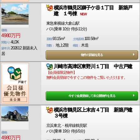
横浜市鶴見区獅子ケ谷１丁目 新築戸
建 １号棟
NEW
東急東横線大倉山駅
バス(乗車 10分 停歩11分)
価格:
4980万円
93.15m²
100.58m²
面積:
土地面積:
4LDK
間取り:
地上2階
木造
階数：
構造：
202612 新築未入
築年月:
居
物件の詳細を見る
川崎市高津区東野川１丁目 中古戸建
【会員様限定物件】
無料会員登録で今すぐこの物件をご覧いただけます。
今すぐ会員登録して未公開物件を見る
横浜市鶴見区上末吉４丁目 新築戸建
３号棟
京浜東北・根岸線鶴見駅
バス(乗車 19分 停歩5分)
価格:
4980万円