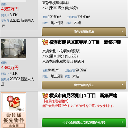
東急東横線綱島駅
価格:
バス(乗車 15分 停歩4分)
4880万円
3LDK
間取り:
100.60m²
101.40m²
面積:
土地面積:
202611 新築未入
築年月:
地上2階
木造
階数：
構造：
居
物件の詳細を見る
横浜市鶴見区東寺尾３丁目 新築戸建
京浜東北・根岸線鶴見駅
バス(乗車 14分 停歩2分)
京急本線生麦駅 徒歩 約20分
価格:
4880万円
94.81m²
99.59m²
面積:
土地面積:
4LDK
間取り:
地上2階
木造
階数：
構造：
202602 新築未入
築年月:
居
物件の詳細を見る
横浜市鶴見区梶山１丁目 新築戸建
【会員様限定物件】
無料会員登録で今すぐこの物件をご覧いただけます。
今すぐ会員登録して未公開物件を見る