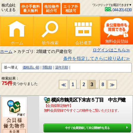
株式会社
ワンクリックでお電話できます▼
仲介手数料
他社物件
エリア外
いえまる
044-201-6130
最大無料
紹介可
相談可
無料会員登録
ホーム
物件検索
会社概要
ログインはこちら≫
ホーム
> カテゴリ: 2階建ての戸建住宅
条件を指定してさらに絞り込む≫
並べ替え
価格:高い順
間取順
築年月順
検索結果：
75件
見つかりました
1
2
3
8
≪
≫
...
...
横浜市鶴見区下末吉５丁目 中古戸建
【会員様限定物件】
無料会員登録で今すぐこの物件をご覧いただけます。
今すぐ会員登録して未公開物件を見る