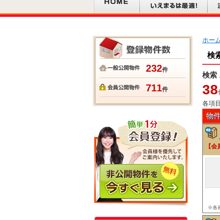
ホー
検
232
件
検索
38
711
件
各項
物
【会
※各