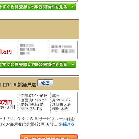
目11-9
新築戸建
面積:97.94m² 区
築年
画面積67.09m²
月:2026/09
80万円
階数: 地上3階
新築未入居
数料０円】
間取: 3SLDK
構造 木造
㎡！の2ＬＤＫ+2Ｓ ※サービスルームはお
でお部屋数は実質4部屋 ★設...
≫続きを