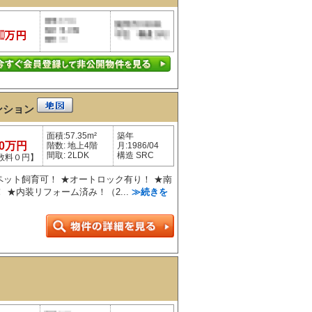
ンション
面積:57.35m²
築年
30万円
階数: 地上4階
月:1986/04
間取: 2LDK
構造 SRC
数料０円】
★ペット飼育可！ ★オートロック有り！ ★南
 ★内装リフォーム済み！（2...
≫続きを