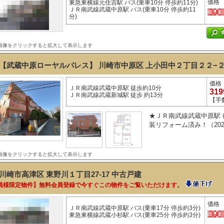
価格
東急東横線元住吉駅 バス(乗車10分 停歩約11分)
ＪＲ南武線武蔵中原駅 バス(乗車10分 停歩約11
分)
画像をクリックすると拡大して表示します
【武蔵中原ローヤルパレス】 川崎市中原区 上小田中２丁目２２−
価格
ＪＲ南武線武蔵中原駅 徒歩約10分
31
ＪＲ南武線武蔵新城駅 徒歩 約13分
【手
★ＪＲ南武線武蔵中原駅 徒
装リフォーム済み！（202
画像をクリックすると拡大して表示します
川崎市高津区 東野川１丁目27-17
中古戸建
員様限定物件】無料会員登録で今すぐこの物件をご覧いただけます。
価格
ＪＲ南武線武蔵中原駅 バス(乗車17分 停歩約3分)
東急東横線武蔵小杉駅 バス(乗車25分 停歩約3分)