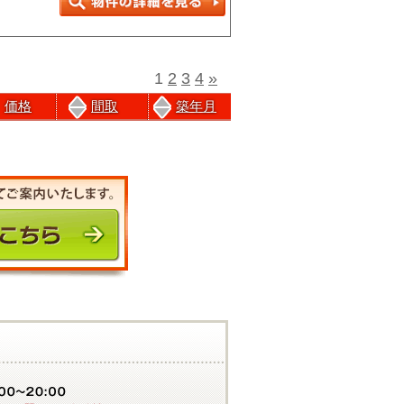
1
2
3
4
»
価格
間取
築年月
前のページにもどる