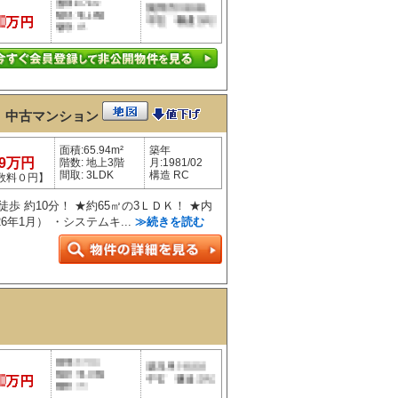
２
中古マンション
面積:65.94m²
築年
99万円
階数: 地上3階
月:1981/02
間取: 3LDK
構造 RC
数料０円】
歩 約10分！ ★約65㎡の3ＬＤＫ！ ★内
6年1月） ・システムキ...
≫続きを読む