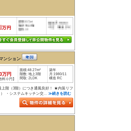
マンション
面積:48.27m²
築年
80万円
階数: 地上3階
月:1980/11
間取: 2LDK
構造 RC
数料０円】
★最上階（3階）につき通風良好！ ★内装リフ
月） ・システムキッチン交...
≫続きを読む