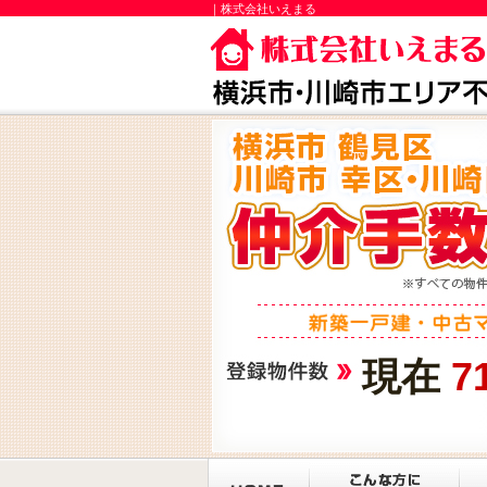
｜株式会社いえまる
現在
7