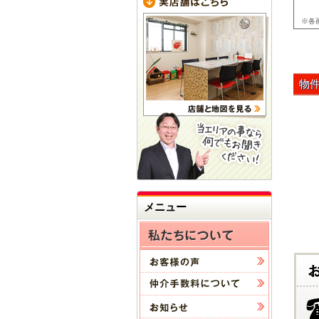
※各
物
メニュー