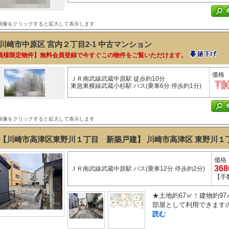
画像をクリックすると拡大して表示します
川崎市中原区 宮内２丁目2-1
中古マンション
員様限定物件】無料会員登録で今すぐこの物件をご覧いただけます。
価格
ＪＲ南武線武蔵中原駅 徒歩約10分
東急東横線武蔵小杉駅 バス(乗車6分 停歩約1分)
画像をクリックすると拡大して表示します
【川崎市高津区東野川１丁目 新築戸建】 川崎市高津区 東野川１丁
価格
36
ＪＲ南武線武蔵中原駅 バス(乗車12分 停歩約2分)
【手
★土地約67㎡！建物約97
部屋として利用できますの
読む