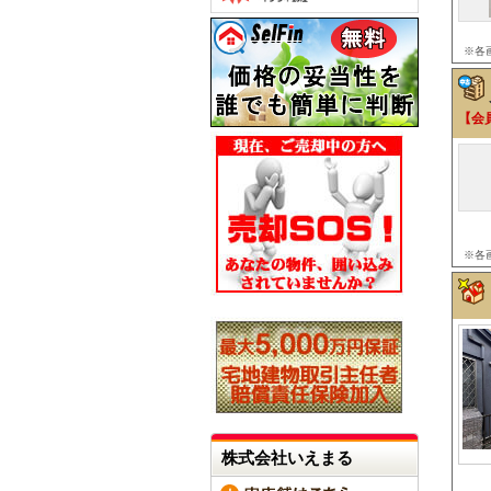
※各
【会
※各
株式会社いえまる