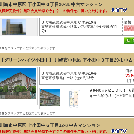
川崎市中原区 下小田中６丁目20-31
中古マンション
員様限定物件】無料会員登録で今すぐこの物件をご覧いただけます。
価格
ＪＲ南武線武蔵中原駅 徒歩約19分
東急東横線武蔵小杉駅 バス(乗車14分 停歩約11
分)
画像をクリックすると拡大して表示します
【グリーンハイツ小田中】 川崎市中原区 下小田中３丁目29-1
中古
価格
ＪＲ南武線武蔵中原駅 徒歩約16分
22
東急東横線元住吉駅 徒歩 約18分
【手
★約48㎡の2ＬＤＫ！ 
ォーム済み！（2026年5
画像をクリックすると拡大して表示します
川崎市中原区 上小田中６丁目32-8
中古マンション
員様限定物件】無料会員登録で今すぐこの物件をご覧いただけます。