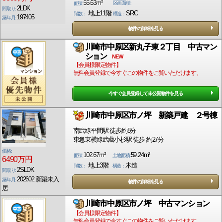
55.63m²
区画面積:
面積:
2LDK
間取り:
地上11階
SRC
階数：
構造：
197405
築年月:
物件の詳細を見る
川崎市中原区新丸子東２丁目 中古マン
ション
NEW
【会員様限定物件】
無料会員登録で今すぐこの物件をご覧いただけます。
今すぐ会員登録して未公開物件を見る
川崎市中原区市ノ坪 新築戸建 ２号棟
南武線平間駅 徒歩約8分
東急東横線武蔵小杉駅 徒歩 約27分
価格:
102.67m²
59.24m²
面積:
土地面積:
6490万円
地上3階
木造
階数：
構造：
2SLDK
間取り:
202602 新築未入
築年月:
物件の詳細を見る
居
川崎市中原区市ノ坪 中古マンション
【会員様限定物件】
無料会員登録で今すぐこの物件をご覧いただけます。