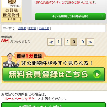
無料会員登録で今すぐこの物件をご覧いただけます。
今すぐ会員登録して未公開物件を見る
並べ替え
価格順
間取順
築年月順
検索結果：
88件
見つかりました
1
2
3
9
≪
≫
...
...
お電話でのお問合せの場合は、
「ホームページを見た」
とお伝えください。