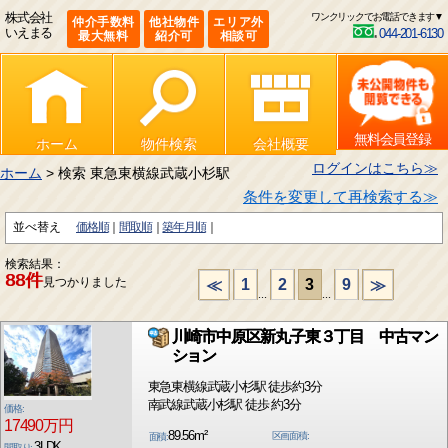
株式会社
ワンクリックでお電話できます▼
仲介手数料
他社物件
エリア外
いえまる
044-201-6130
最大無料
紹介可
相談可
無料会員登録
ホーム
物件検索
会社概要
ログインはこちら≫
ホーム
> 検索 東急東横線武蔵小杉駅
条件を変更して再検索する≫
並べ替え
価格順
間取順
築年月順
検索結果：
88件
見つかりました
1
2
3
9
≪
≫
...
...
川崎市中原区新丸子東３丁目 中古マン
ション
東急東横線武蔵小杉駅 徒歩約3分
南武線武蔵小杉駅 徒歩 約3分
価格:
17490万円
89.56m²
区画面積:
面積:
3LDK
間取り: