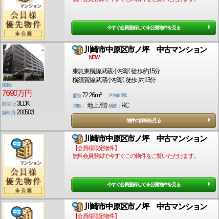
今すぐ会員登録して未公開物件を見る
川崎市中原区市ノ坪 中古マンション
NEW
東急東横線武蔵小杉駅 徒歩約15分
横須賀線武蔵小杉駅 徒歩 約13分
価格:
7690万円
72.26m²
区画面積:
面積:
3LDK
間取り:
地上7階
RC
階数：
構造：
200503
築年月:
物件の詳細を見る
川崎市中原区市ノ坪 中古マンション
【会員様限定物件】
無料会員登録で今すぐこの物件をご覧いただけます。
今すぐ会員登録して未公開物件を見る
川崎市中原区市ノ坪 中古マンション
【会員様限定物件】