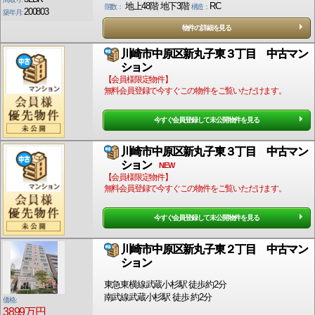
地上48階 地下3階
RC
階数：
構造：
200803
築年月:
物件の詳細を見る
川崎市中原区新丸子東３丁目 中古マン
ション
【会員様限定物件】
無料会員登録で今すぐこの物件をご覧いただけます。
今すぐ会員登録して未公開物件を見る
川崎市中原区新丸子東３丁目 中古マン
ション
NEW
【会員様限定物件】
無料会員登録で今すぐこの物件をご覧いただけます。
今すぐ会員登録して未公開物件を見る
川崎市中原区新丸子東２丁目 中古マン
ション
東急東横線武蔵小杉駅 徒歩約2分
南武線武蔵小杉駅 徒歩 約2分
価格:
3899万円