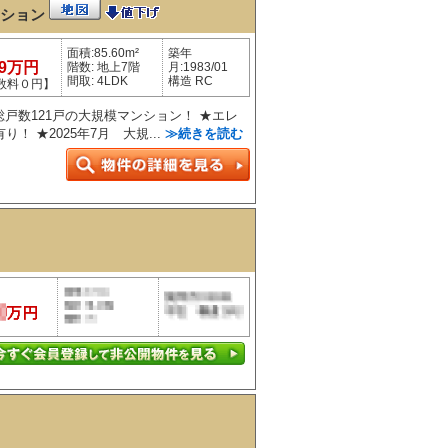
ンション
面積:85.60m²
築年
99万円
階数: 地上7階
月:1983/01
間取: 4LDK
構造 RC
数料０円】
総戸数121戸の大規模マンション！ ★エレ
！ ★2025年7月 大規...
≫続きを読む