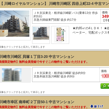
【 川崎ロイヤルマンション】 川崎市川崎区 四谷上町22-4
中古マ
価格
ＪＲ京浜東北・根岸線川崎駅 バス(乗車13分 停歩
34
約5分)
京急大師線東門前駅 徒歩 約17分
【手
★約85㎡の4ＬＤＫ！ ★
ベーター、宅配ボックス有り
画像をクリックすると拡大して表示します
川崎市川崎区 貝塚１丁目3-20
中古マンション
員様限定物件】無料会員登録で今すぐこの物件をご覧いただけます。
価格
ＪＲ京浜東北・根岸線川崎駅 徒歩約9分
京急本線京急川崎駅 徒歩 約9分
画像をクリックすると拡大して表示します
川崎市幸区 南幸町２丁目50-1
中古マンション
員様限定物件】無料会員登録で今すぐこの物件をご覧いただけます。