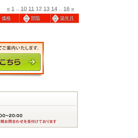
«
1
..
10
11
12
13
14
..
16
»
価格
間取
築年月
前のページにもどる