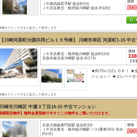
価格
ＪＲ南武線尻手駅 徒歩約2分
ＪＲ京浜東北・根岸線川崎駅 徒歩 約18分
画像をクリックすると拡大して表示します
【川崎河原町分譲共同ビル１５号棟】 川崎市幸区 河原町1-15
中古
価格
ＪＲ京浜東北・根岸線川崎駅 徒歩約15分
33
京急本線京急川崎駅 徒歩 約17分
【手
★約73㎡の2ＬＤＫ！ ★
ンション！ ★エレベーター！
画像をクリックすると拡大して表示します
川崎市川崎区 中瀬３丁目16-15
中古マンション
員様限定物件】無料会員登録で今すぐこの物件をご覧いただけます。
価格
京急大師線東門前駅 徒歩約3分
ＪＲ京浜東北・根岸線川崎駅 バス(乗車20分 停歩
約1分)