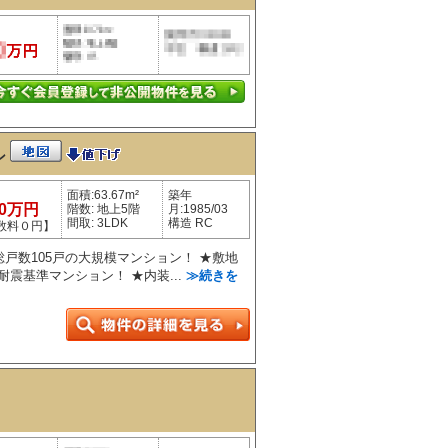
ン
面積:63.67m²
築年
80万円
階数: 地上5階
月:1985/03
間取: 3LDK
構造 RC
数料０円】
総戸数105戸の大規模マンション！ ★敷地
耐震基準マンション！ ★内装...
≫続きを