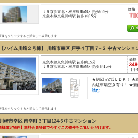
価格
ＪＲ京浜東北・根岸線川崎駅 徒歩約9分
京急本線京急川崎駅 徒歩 約15分
画像をクリックすると拡大して表示します
【ハイム川崎２号棟】 川崎市幸区 戸手４丁目７−２
中古マンショ
価格
京急本線京急川崎駅 徒歩約15分
34
ＪＲ京浜東北・根岸線川崎駅 徒歩 約15分
【手
★約63㎡の3ＬＤＫ！ ★
内駐車場空き有り！ ★新
読む
画像をクリックすると拡大して表示します
川崎市幸区 南幸町３丁目124-5
中古マンション
員様限定物件】無料会員登録で今すぐこの物件をご覧いただけます。