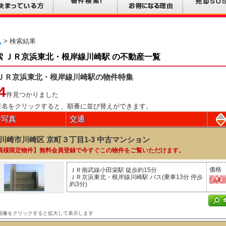
ム
> 検索結果
索 ＪＲ京浜東北・根岸線川崎駅 の不動産一覧
ＪＲ京浜東北・根岸線川崎駅の物件特集
4
件見つかりました
目名をクリックすると、順番に並び替えができます。
件写真
交通
川崎市川崎区 京町３丁目1-3
中古マンション
員様限定物件】無料会員登録で今すぐこの物件をご覧いただけます。
価格
ＪＲ南武線小田栄駅 徒歩約15分
ＪＲ京浜東北・根岸線川崎駅 バス(乗車13分 停歩
約3分)
画像をクリックすると拡大して表示します