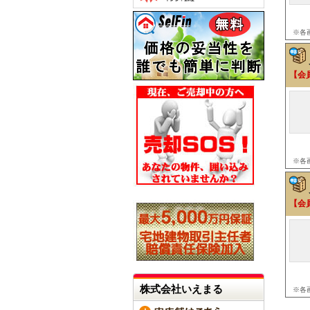
※各
【会
※各
【会
株式会社いえまる
※各