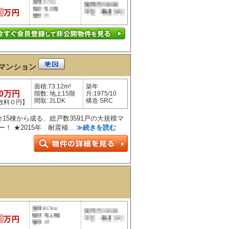
マンション
面積:73.12m²
築年
80万円
階数: 地上15階
月:1975/10
間取: 2LDK
構造 SRC
数料０円】
全15棟から成る、総戸数3591戸の大規模マ
 ★2015年 耐震補...
≫続きを読む