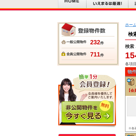
ホー
検
232
件
検索
15
711
件
各項
物
【会
※各