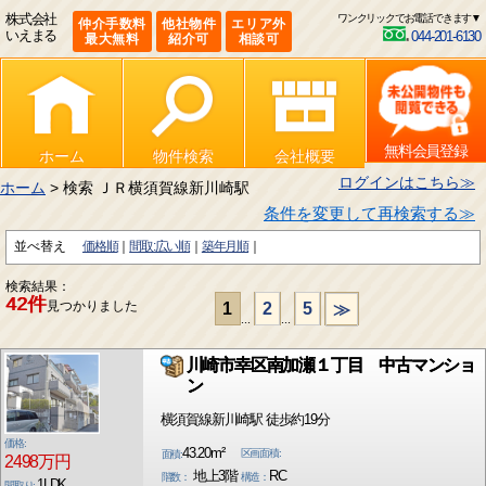
株式会社
ワンクリックでお電話できます▼
仲介手数料
他社物件
エリア外
いえまる
044-201-6130
最大無料
紹介可
相談可
無料会員登録
ホーム
物件検索
会社概要
ログインはこちら≫
ホーム
> 検索 ＪＲ横須賀線新川崎駅
条件を変更して再検索する≫
並べ替え
価格順
間取:広い順
築年月順
検索結果：
42件
見つかりました
1
2
5
≫
...
...
川崎市幸区南加瀬１丁目 中古マンショ
ン
横須賀線新川崎駅 徒歩約19分
価格:
43.20m²
区画面積:
面積:
2498万円
地上3階
RC
階数：
構造：
1LDK
間取り: