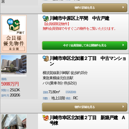
居
物件の詳細を見る
川崎市中原区上平間 中古戸建
【会員様限定物件】
無料会員登録で今すぐこの物件をご覧いただけます。
今すぐ会員登録して未公開物件を見る
川崎市幸区北加瀬２丁目 中古マンショ
ン
横須賀線新川崎駅 徒歩約15分
東急東横線元住吉駅
価格:
バス(乗車 8分 停歩2分)
5999万円
2SLDK
間取り:
71.80m²
区画面積:
面積:
200206
築年月:
地上11階
RC
階数：
構造：
物件の詳細を見る
川崎市幸区北加瀬２丁目 新築戸建 A
号棟