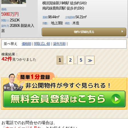
横須賀線新川崎駅 徒歩約14分
南武線鹿島田駅 徒歩 約19分
価格:
5980万円
98.44m²
54.21m²
面積:
土地面積:
2SLDK
間取り:
地上3階
木造
階数：
構造：
202606 新築未入
築年月:
居
物件の詳細を見る
並べ替え
価格順
間取:広い順
築年月順
検索結果：
42件
見つかりました
1
2
5
≫
...
...
お電話でのお問合せの場合は、
「ホームページを見た」
とお伝えください。