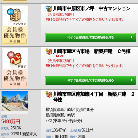
川崎市中原区市ノ坪 中古マンション
【会員様限定物件】
無料会員登録で今すぐこの物件をご覧いただけます。
今すぐ会員登録して未公開物件を見る
川崎市幸区古市場 新築戸建 Ｃ号棟
NEW
【会員様限定物件】
無料会員登録で今すぐこの物件をご覧いただけます。
今すぐ会員登録して未公開物件を見る
川崎市幸区南加瀬４丁目 新築戸建 ２
号棟
横須賀線新川崎駅 徒歩約18分
横須賀線新川崎駅
価格:
バス(乗車 4分 停歩7分)
5480万円
2SLDK
間取り:
108.47m²
56.11m²
面積:
土地面積:
202611 新築未入
築年月:
地上3階
木造
階数：
構造：