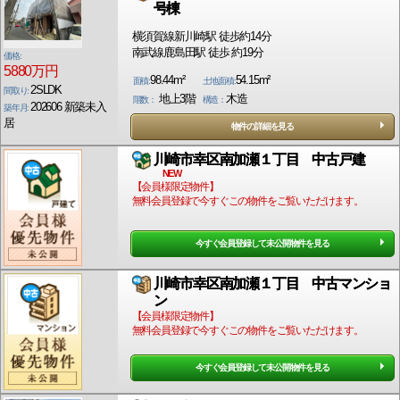
号棟
横須賀線新川崎駅 徒歩約14分
南武線鹿島田駅 徒歩 約19分
価格:
5880万円
98.44m²
54.15m²
面積:
土地面積:
2SLDK
間取り:
地上3階
木造
階数：
構造：
202606 新築未入
築年月:
居
物件の詳細を見る
川崎市幸区南加瀬１丁目 中古戸建
NEW
【会員様限定物件】
無料会員登録で今すぐこの物件をご覧いただけます。
今すぐ会員登録して未公開物件を見る
川崎市幸区南加瀬１丁目 中古マンショ
ン
【会員様限定物件】
無料会員登録で今すぐこの物件をご覧いただけます。
今すぐ会員登録して未公開物件を見る