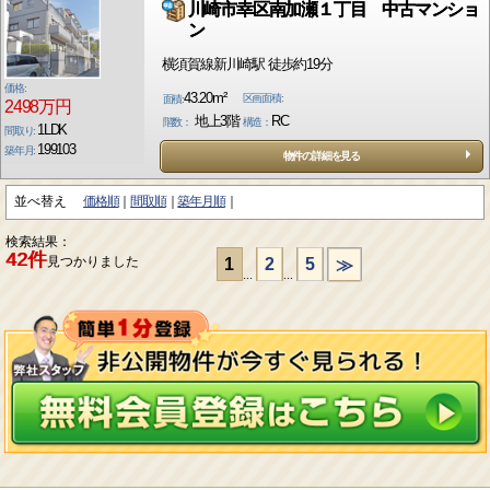
川崎市幸区南加瀬１丁目 中古マンショ
ン
横須賀線新川崎駅 徒歩約19分
価格:
43.20m²
区画面積:
面積:
2498万円
地上3階
RC
階数：
構造：
1LDK
間取り:
199103
築年月:
物件の詳細を見る
並べ替え
価格順
間取順
築年月順
検索結果：
42件
見つかりました
1
2
5
≫
...
...