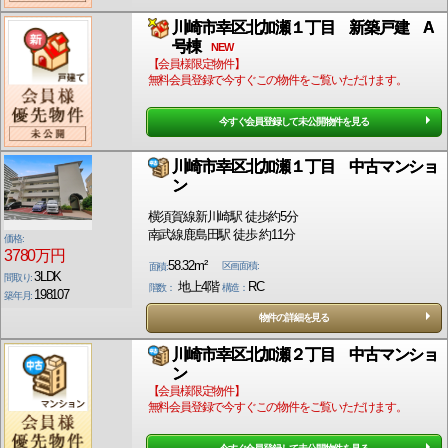
川崎市幸区北加瀬１丁目 新築戸建 A
号棟
NEW
【会員様限定物件】
無料会員登録で今すぐこの物件をご覧いただけます。
今すぐ会員登録して未公開物件を見る
川崎市幸区北加瀬１丁目 中古マンショ
ン
横須賀線新川崎駅 徒歩約5分
南武線鹿島田駅 徒歩 約11分
価格:
3780万円
58.32m²
区画面積:
面積:
3LDK
間取り:
地上4階
RC
階数：
構造：
198107
築年月:
物件の詳細を見る
川崎市幸区北加瀬２丁目 中古マンショ
ン
【会員様限定物件】
無料会員登録で今すぐこの物件をご覧いただけます。