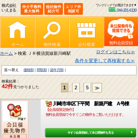
株式会社
ワンクリックでお電話できます▼
仲介手数料
他社物件
エリア外
いえまる
044-201-6130
最大無料
紹介可
相談可
無料会員登録
ホーム
物件検索
会社概要
ログインはこちら≫
ホーム
> 検索 ＪＲ横須賀線新川崎駅
条件を変更して再検索する≫
並べ替え
価格順
間取順
築年月順
検索結果：
42件
見つかりました
1
2
5
≫
...
...
川崎市幸区下平間 新築戸建 A号棟
【会員様限定物件】
無料会員登録で今すぐこの物件をご覧いただけます。
今すぐ会員登録して未公開物件を見る