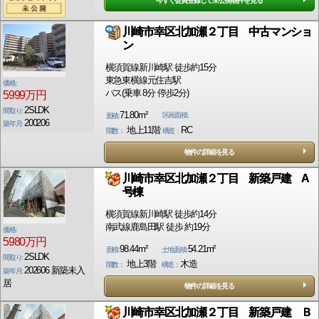
今すぐ会員登録して未公開物件を見る
川崎市幸区北加瀬２丁目 中古マンショ
ン
横須賀線新川崎駅 徒歩約15分
東急東横線元住吉駅
価格:
バス(乗車 8分 停歩2分)
5999万円
2SLDK
間取り:
71.80m²
区画面積:
面積:
200206
築年月:
地上11階
RC
階数：
構造：
物件の詳細を見る
川崎市幸区北加瀬２丁目 新築戸建 A
号棟
横須賀線新川崎駅 徒歩約14分
南武線鹿島田駅 徒歩 約19分
価格:
5980万円
98.44m²
54.21m²
面積:
土地面積:
2SLDK
間取り:
地上3階
木造
階数：
構造：
202606 新築未入
築年月:
居
物件の詳細を見る
川崎市幸区北加瀬２丁目 新築戸建 Ｂ