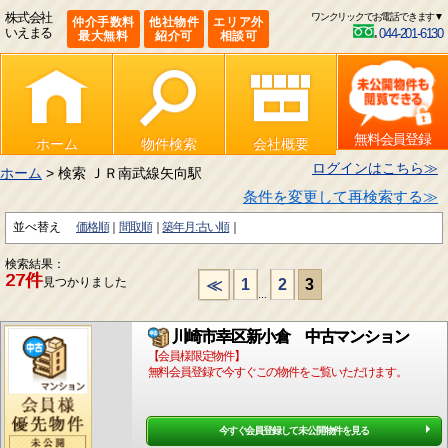
株式会社
ワンクリックでお電話できます▼
仲介手数料
他社物件
エリア外
いえまる
044-201-6130
最大無料
紹介可
相談可
無料会員登録
ホーム
物件検索
会社概要
ログインはこちら≫
ホーム
> 検索 ＪＲ南武線矢向駅
条件を変更して再検索する≫
並べ替え
価格順
間取順
築年月:古い順
検索結果：
27件
見つかりました
1
2
3
≪
...
川崎市幸区新小倉 中古マンション
【会員様限定物件】
無料会員登録で今すぐこの物件をご覧いただけます。
今すぐ会員登録して未公開物件を見る