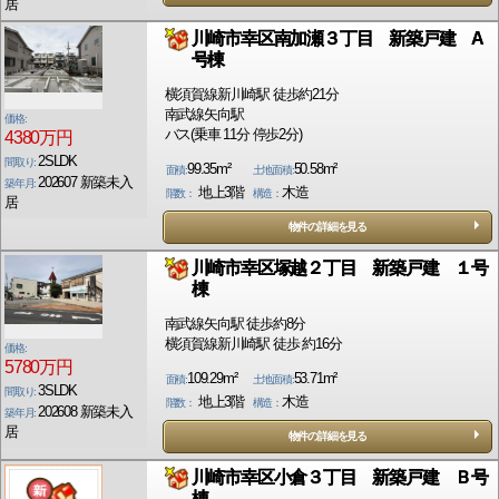
居
川崎市幸区南加瀬３丁目 新築戸建 A
号棟
横須賀線新川崎駅 徒歩約21分
南武線矢向駅
価格:
バス(乗車 11分 停歩2分)
4380万円
2SLDK
間取り:
99.35m²
50.58m²
面積:
土地面積:
202607 新築未入
築年月:
地上3階
木造
階数：
構造：
居
物件の詳細を見る
川崎市幸区塚越２丁目 新築戸建 １号
棟
南武線矢向駅 徒歩約8分
横須賀線新川崎駅 徒歩 約16分
価格:
5780万円
109.29m²
53.71m²
面積:
土地面積:
3SLDK
間取り:
地上3階
木造
階数：
構造：
202608 新築未入
築年月:
居
物件の詳細を見る
川崎市幸区小倉３丁目 新築戸建 Ｂ号
棟