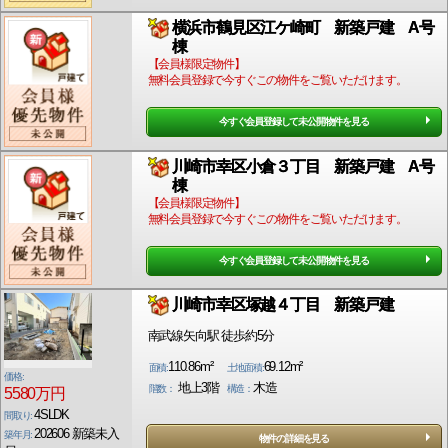
横浜市鶴見区江ケ崎町 新築戸建 A号
棟
【会員様限定物件】
無料会員登録で今すぐこの物件をご覧いただけます。
今すぐ会員登録して未公開物件を見る
川崎市幸区小倉３丁目 新築戸建 A号
棟
【会員様限定物件】
無料会員登録で今すぐこの物件をご覧いただけます。
今すぐ会員登録して未公開物件を見る
川崎市幸区塚越４丁目 新築戸建
南武線矢向駅 徒歩約5分
110.86m²
69.12m²
面積:
土地面積:
価格:
地上3階
木造
階数：
構造：
5580万円
4SLDK
間取り:
202606 新築未入
築年月:
物件の詳細を見る