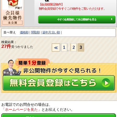
【会員様限定物件】
無料会員登録で今すぐこの物件をご覧いただけます。
今すぐ会員登録して未公開物件を見る
並べ替え
価格順
間取順
築年月:古い順
検索結果：
27件
見つかりました
1
2
3
≪
...
お電話でのお問合せの場合は、
「ホームページを見た」
とお伝えください。