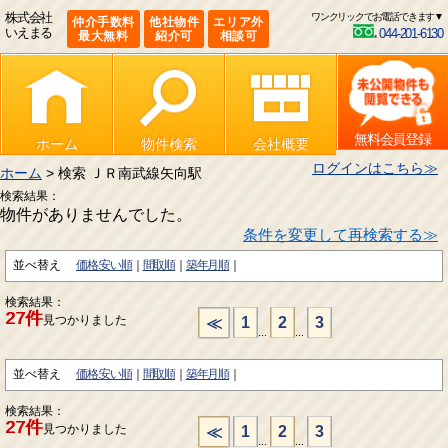
株式会社
ワンクリックでお電話できます▼
仲介手数料
他社物件
エリア外
いえまる
044-201-6130
最大無料
紹介可
相談可
無料会員登録
ホーム
物件検索
会社概要
ログインはこちら≫
ホーム
> 検索 ＪＲ南武線矢向駅
検索結果：
物件がありませんでした。
条件を変更して再検索する≫
並べ替え
価格:安い順
間取順
築年月順
検索結果：
27件
見つかりました
1
2
3
≪
...
...
並べ替え
価格:安い順
間取順
築年月順
検索結果：
27件
見つかりました
1
2
3
≪
...
...