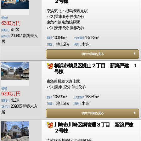
２号棟
京浜東北・根岸線鶴見駅
バス(乗車 9分 停歩2分)
価格:
京急本線京急鶴見駅
6380万円
バス(乗車 9分 停歩2分)
4LDK
間取り:
202607 新築未入
築年月:
100.59m²
137.83m²
面積:
土地面積:
居
地上2階
木造
階数：
構造：
物件の詳細を見る
横浜市鶴見区梶山２丁目 新築戸建 １
号棟
東急東横線大倉山駅
バス(乗車 12分 停歩5分)
価格:
6390万円
105.99m²
168.69m²
面積:
土地面積:
4LDK
間取り:
地上2階
木造
階数：
構造：
202605 新築未入
築年月:
居
物件の詳細を見る
川崎市川崎区鋼管通３丁目 新築戸建
２号棟
南武線浜川崎駅 徒歩約11分