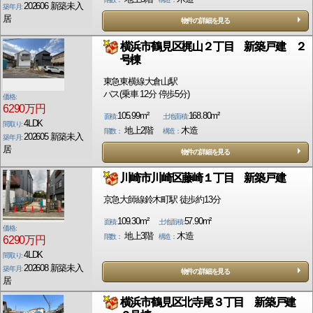
202606 新築未入
築年月:
居
物件の詳細を見る
横浜市鶴見区梶山２丁目 新築戸建 ２
号棟
東急東横線大倉山駅
バス(乗車 12分 停歩5分)
価格:
6290万円
105.99m²
168.80m²
面積:
土地面積:
4LDK
間取り:
地上2階
木造
階数：
構造：
202605 新築未入
築年月:
居
物件の詳細を見る
川崎市川崎区藤崎１丁目 新築戸建
京急大師線鈴木町駅 徒歩約13分
109.30m²
57.90m²
面積:
土地面積:
価格:
地上3階
木造
階数：
構造：
6290万円
4LDK
間取り:
202608 新築未入
築年月:
物件の詳細を見る
居
横浜市鶴見区北寺尾３丁目 新築戸建