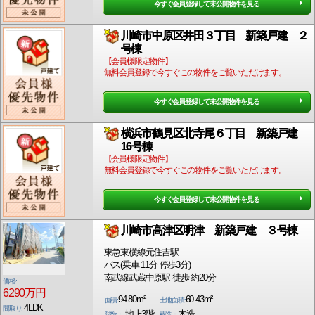
今すぐ会員登録して未公開物件を見る
川崎市中原区井田３丁目 新築戸建 ２
号棟
【会員様限定物件】
無料会員登録で今すぐこの物件をご覧いただけます。
今すぐ会員登録して未公開物件を見る
横浜市鶴見区北寺尾６丁目 新築戸建
16号棟
【会員様限定物件】
無料会員登録で今すぐこの物件をご覧いただけます。
今すぐ会員登録して未公開物件を見る
川崎市高津区明津 新築戸建 ３号棟
東急東横線元住吉駅
バス(乗車 11分 停歩3分)
南武線武蔵中原駅 徒歩 約20分
価格:
6290万円
94.80m²
60.43m²
面積:
土地面積:
4LDK
間取り:
地上3階
木造
階数：
構造：