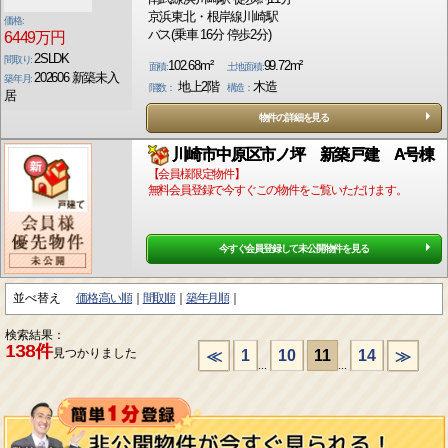
京浜東北・根岸線川崎駅
価格:
バス(乗車 16分 停歩2分)
6449万円
2SLDK
間取り:
102.68m²
99.72m²
面積:
土地面積:
202606 新築未入
築年月:
地上2階
木造
階数：
構造：
居
物件の詳細を見る
川崎市中原区市ノ坪 新築戸建 A号棟
【会員様限定物件】
無料会員登録で今すぐこの物件をご覧いただけます。
今すぐ会員登録して未公開物件を見る
並べ替え
価格:高い順
間取順
築年月順
検索結果：
138件
見つかりました
1
10
11
14
≪
≫
...
...