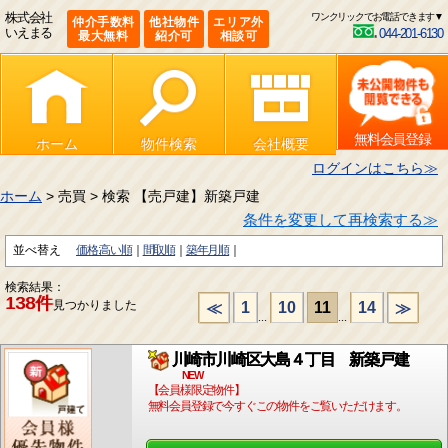
株式会社
ワンクリックでお電話できます▼
仲介手数料
他社物件
エリア外
いえまる
044-201-6130
最大無料
紹介可
相談可
無料会員登録
ホーム
物件検索
会社概要
ログインはこちら≫
ホーム
> 売買 > 検索 【売戸建】新築戸建
条件を変更して再検索する≫
並べ替え
価格:高い順
間取順
築年月順
検索結果：
138件
見つかりました
1
10
11
14
≪
≫
...
...
川崎市川崎区大島４丁目 新築戸建
NEW
【会員様限定物件】
無料会員登録で今すぐこの物件をご覧いただけます。