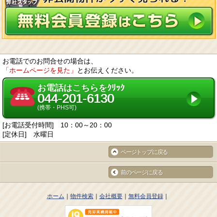
お電話でのお問合せの場合は、
「ホームページを見た」
とお伝えください。
お電話はこちらをｸﾘｯｸ
044-201-6130
(携帯・PHS可)
[お電話受付時間] 10：00～20：00
[定休日] 水曜日
ページトップに戻る
前のページに戻る
ホーム
物件検索
会社概要
無料会員登録