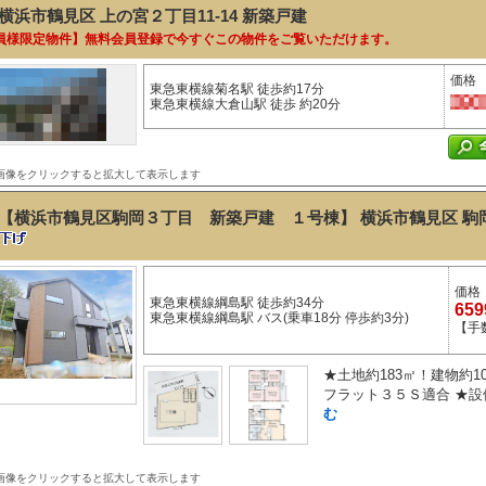
横浜市鶴見区 上の宮２丁目11-14
新築戸建
員様限定物件】無料会員登録で今すぐこの物件をご覧いただけます。
価格
東急東横線菊名駅 徒歩約17分
東急東横線大倉山駅 徒歩 約20分
画像をクリックすると拡大して表示します
【横浜市鶴見区駒岡３丁目 新築戸建 １号棟】 横浜市鶴見区 駒岡３
価格
東急東横線綱島駅 徒歩約34分
65
東急東横線綱島駅 バス(乗車18分 停歩約3分)
【手
★土地約183㎡！建物約1
フラット３５Ｓ適合 ★設
む
画像をクリックすると拡大して表示します