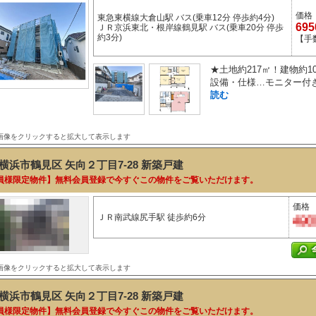
価格
東急東横線大倉山駅 バス(乗車12分 停歩約4分)
69
ＪＲ京浜東北・根岸線鶴見駅 バス(乗車20分 停歩
約3分)
【手
★土地約217㎡！建物約1
設備・仕様…モニター付き
読む
画像をクリックすると拡大して表示します
横浜市鶴見区 矢向２丁目7-28
新築戸建
員様限定物件】無料会員登録で今すぐこの物件をご覧いただけます。
価格
ＪＲ南武線尻手駅 徒歩約6分
画像をクリックすると拡大して表示します
横浜市鶴見区 矢向２丁目7-28
新築戸建
員様限定物件】無料会員登録で今すぐこの物件をご覧いただけます。