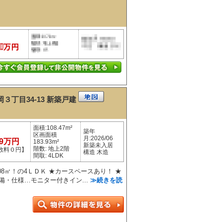
丁目34-13
新築戸建
面積:108.47m²
築年
区画面積
月:2026/06
99万円
183.93m²
新築未入居
階数: 地上2階
数料０円】
構造 木造
間取: 4LDK
08㎡！の4ＬＤＫ ★カースペースあり！ ★
備・仕様…モニター付きイン...
≫続きを読