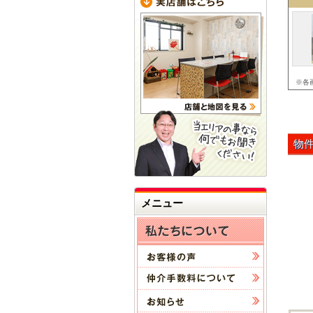
※各
物
メニュー