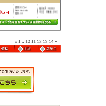
«
1
..
10
11
12
13
14
»
価格
間取
築年月
前のページにもどる