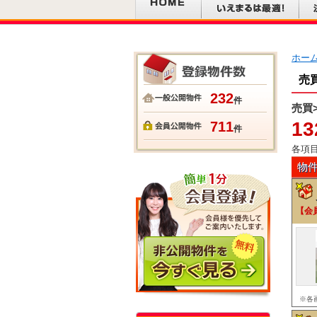
ホー
売
232
件
売買
13
711
件
各項
物
【会
※各