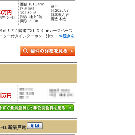
面積:101.64m²
築年
区画面積
月:2025/07
80万円
102.80m²
新築未入居
階数: 地上2階
数料０円】
構造 木造
間取: 3LDK
01㎡！の２階建て3ＬＤＫ ★カースペース
ニター付きインターホン、浄水...
≫続きを
41
新築戸建