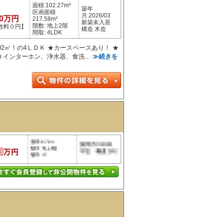
面積:102.27m²
築年
区画面積
月:2026/03
50万円
217.58m²
新築未入居
階数: 地上2階
数料０円】
構造 木造
間取: 4LDK
02㎡！の4ＬＤＫ ★カースペースあり！ ★
インターホン、浄水器、食洗...
≫続きを