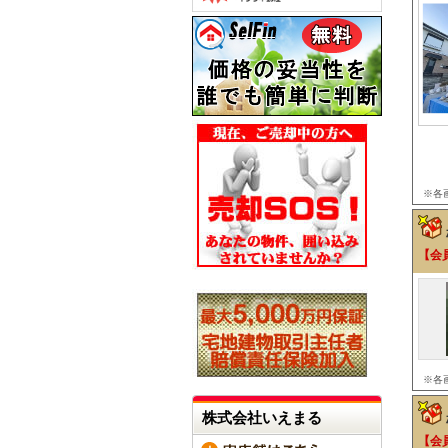
※各
【会
※各
株式会社いえまる
【会