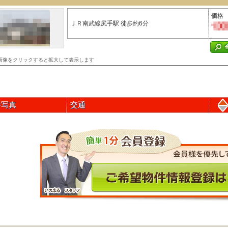
価格
ＪＲ南武線尻手駅 徒歩約6分
画像をクリックすると拡大して表示します
件写真
交通