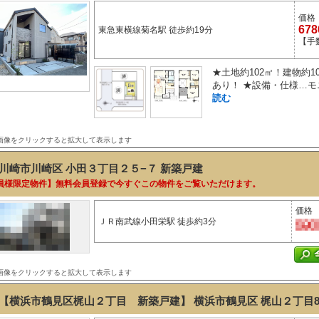
価格
67
東急東横線菊名駅 徒歩約19分
【手
★土地約102㎡！建物約1
あり！ ★設備・仕様…モ
読む
画像をクリックすると拡大して表示します
川崎市川崎区 小田３丁目２５−７
新築戸建
員様限定物件】無料会員登録で今すぐこの物件をご覧いただけます。
価格
ＪＲ南武線小田栄駅 徒歩約3分
画像をクリックすると拡大して表示します
【横浜市鶴見区梶山２丁目 新築戸建】 横浜市鶴見区 梶山２丁目8-