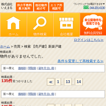
株式会社
ワンクリックでお電話できます▼
仲介手数料
他社物件
エリア外
いえまる
044-201-6130
最大無料
紹介可
相談可
無料会員登録
ホーム
物件検索
会社概要
ログインはこちら≫
ホーム
> 売買 > 検索 【売戸建】新築戸建
検索結果：
物件がありませんでした。
条件を変更して再検索する≫
並べ替え
価格順
間取順
築年月:古い順
検索結果：
135件
見つかりました
1
13
14
≪
...
...
並べ替え
価格順
間取順
築年月:古い順
検索結果：