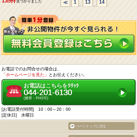
135件
見つかりました
1
13
14
≪
...
...
お電話でのお問合せの場合は、
「ホームページを見た」
とお伝えください。
お電話はこちらをｸﾘｯｸ
044-201-6130
(携帯・PHS可)
[お電話受付時間] 10：00～20：00
[定休日] 水曜日
ページトップに戻る