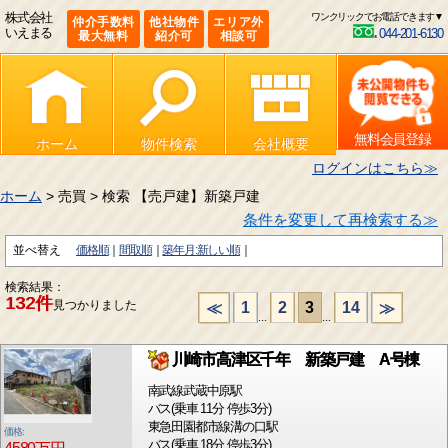
株式会社
ワンクリックでお電話できます▼
仲介手数料
他社物件
エリア外
いえまる
044-201-6130
最大無料
紹介可
相談可
無料会員登録
ホーム
物件検索
会社概要
ログインはこちら≫
ホーム
> 売買 > 検索 【売戸建】新築戸建
条件を変更して再検索する≫
並べ替え
価格順
間取順
築年月:新しい順
検索結果：
132件
見つかりました
1
2
3
14
≪
≫
...
...
川崎市高津区千年 新築戸建 A号棟
南武線武蔵中原駅
バス(乗車 11分 停歩3分)
東急田園都市線溝の口駅
価格:
バス(乗車 18分 停歩3分)