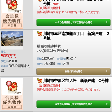
号棟
NEW
【会員様限定物件】
無料会員登録で今すぐこの物件をご覧いただけます。
今すぐ会員登録して未公開物件を見る
川崎市幸区南加瀬５丁目 新築戸建 ２
号棟
横須賀線新川崎駅
バス(乗車 13分 停歩2分)
価格:
5080万円
112.08m²
80.72m²
面積:
土地面積:
4SLDK
間取り:
地上3階
木造
階数：
構造：
202610 新築未入
築年月:
居
物件の詳細を見る
川崎市中原区市ノ坪 新築戸建 C号棟
【会員様限定物件】
無料会員登録で今すぐこの物件をご覧いただけます。
今すぐ会員登録して未公開物件を見る