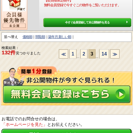
【会員様限定物件】
無料会員登録で今すぐこの物件をご覧いただけます。
今すぐ会員登録して未公開物件を見る
並べ替え
価格順
間取順
築年月:新しい順
検索結果：
132件
見つかりました
1
2
3
14
≪
≫
...
...
お電話でのお問合せの場合は、
「ホームページを見た」
とお伝えください。