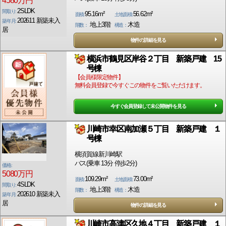
4580万円
2SLDK
間取り:
95.16m²
56.62m²
面積:
土地面積:
202611 新築未入
築年月:
地上3階
木造
階数：
構造：
居
物件の詳細を見る
横浜市鶴見区岸谷２丁目 新築戸建 15
号棟
【会員様限定物件】
無料会員登録で今すぐこの物件をご覧いただけます。
今すぐ会員登録して未公開物件を見る
川崎市幸区南加瀬５丁目 新築戸建 １
号棟
横須賀線新川崎駅
バス(乗車 13分 停歩2分)
価格:
5080万円
109.29m²
73.00m²
面積:
土地面積:
4SLDK
間取り:
地上3階
木造
階数：
構造：
202610 新築未入
築年月:
居
物件の詳細を見る
川崎市高津区久地４丁目 新築戸建 １