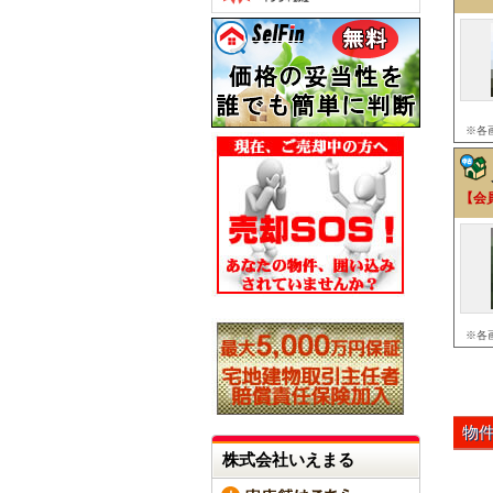
※各
【会
※各
物
株式会社いえまる