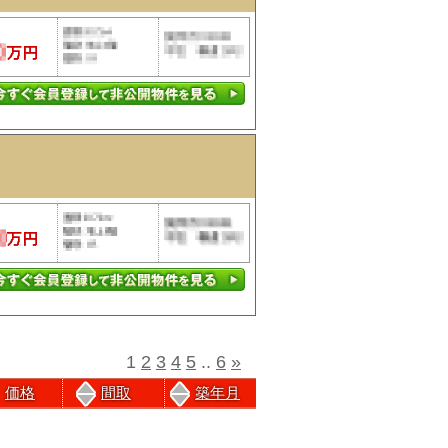
1
2
3
4
5
..
6
»
価格
間取
築年月
前のページにもどる