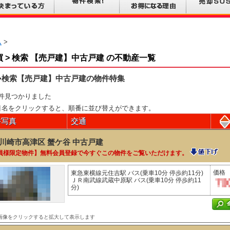
ム
>
買 > 検索 【売戸建】中古戸建 の不動産一覧
>検索【売戸建】中古戸建の物件特集
件見つかりました
目名をクリックすると、順番に並び替えができます。
件写真
交通
川崎市高津区 蟹ケ谷
中古戸建
員様限定物件】無料会員登録で今すぐこの物件をご覧いただけます。
価格
東急東横線元住吉駅 バス(乗車10分 停歩約11分)
ＪＲ南武線武蔵中原駅 バス(乗車10分 停歩約11
分)
画像をクリックすると拡大して表示します