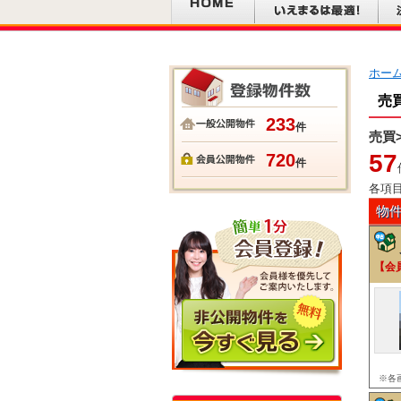
ホー
売
233
件
売買
57
720
件
各項
物
【会
※各