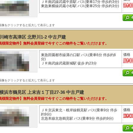
ＪＲ南武線武蔵中原駅 バス(乗車17分 停歩約3分)
東急東横線武蔵小杉駅 バス(乗車25分 停歩約3分)
画像をクリックすると拡大して表示します
川崎市高津区 北野川1-2
中古戸建
員様限定物件】無料会員登録で今すぐこの物件をご覧いただけます。
価格
東急田園都市線溝の口駅 バス(乗車6分 停歩約8
分)
ＪＲ南武線武蔵新城駅 徒歩 約23分
画像をクリックすると拡大して表示します
横浜市鶴見区 上末吉１丁目27-36
中古戸建
員様限定物件】無料会員登録で今すぐこの物件をご覧いただけます。
価格
ＪＲ京浜東北・根岸線鶴見駅 バス(乗車9分 停歩
約9分)
京急本線京急鶴見駅 バス(乗車9分 停歩約9分)