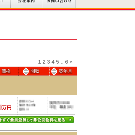
1
2
3
4
5
..
6
»
価格
間取
築年月