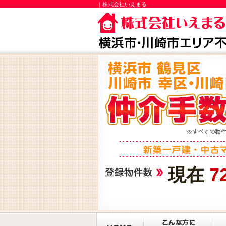
｜株式会社いえまる
現在
7