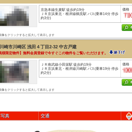
価格
京急本線生麦駅 徒歩約19分
ＪＲ京浜東北・根岸線鶴見駅 バス(乗車14分 停歩
約3分)
画像をクリックすると拡大して表示します
川崎市川崎区 浅田４丁目2-32
中古戸建
員様限定物件】無料会員登録で今すぐこの物件をご覧いただけます。
価格
ＪＲ南武線小田栄駅 徒歩約19分
ＪＲ京浜東北・根岸線川崎駅 バス(乗車19分 停歩
約2分)
画像をクリックすると拡大して表示します
件写真
交通