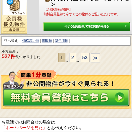
ン
【会員様限定物件】
無料会員登録で今すぐこの物件をご覧いただけます。
今すぐ会員登録して未公開物件を見る
並べ替え
価格:高い順
間取順
築年月順
検索結果：
527件
見つかりました
1
2
53
≫
...
...
お電話でのお問合せの場合は、
「ホームページを見た」
とお伝えください。