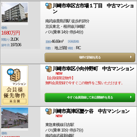
川崎市幸区古市場１丁目 中古マンショ
ン
南武線鹿島田駅 徒歩約18分
京浜東北・根岸線川崎駅
価格:
バス(乗車 14分 停歩4分)
1680万円
2LDK
間取り:
46.69m²
区画面積:
面積:
197106
築年月:
地上5階
RC
階数：
構造：
物件の詳細を見る
川崎市幸区小向仲野町 中古マンション
NEW
【会員様限定物件】
無料会員登録で今すぐこの物件をご覧いただけます。
今すぐ会員登録して未公開物件を見る
川崎市高津区蟹ケ谷 中古マンション
NEW
東急東横線日吉駅
バス(乗車 10分 停歩7分)
価格:
南武線武蔵新城駅