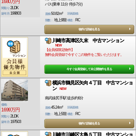
1680万円
バス(乗車 11分 停歩7分)
2LDK
間取り:
199803
50.82m²
築年月:
区画面積:
面積:
地上9階
RC
階数：
構造：
物件の詳細を見る
川崎市高津区久末 中古マンション
NEW
【会員様限定物件】
無料会員登録で今すぐこの物件をご覧いただけます。
今すぐ会員登録して未公開物件を見る
横浜市鶴見区矢向４丁目 中古マンショ
ン
NEW
南武線尻手駅 徒歩約6分
価格:
45.24m²
区画面積:
面積:
1699万円
地上5階
RC
階数：
構造：
2LDK
間取り:
197503
築年月:
物件の詳細を見る
川崎市川崎区大島５丁目 中古マンショ