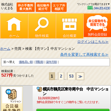
株式会社
ワンクリックでお電話できます▼
仲介手数料
他社物件
エリア外
いえまる
044-201-6130
最大無料
紹介可
相談可
無料会員登録
ホーム
物件検索
会社概要
ログインはこちら≫
ホーム
> 売買 > 検索 【売マン】中古マンション
条件を変更して再検索する≫
並べ替え
価格:高い順
間取順
築年月順
検索結果：
527件
見つかりました
1
2
53
≫
...
...
横浜市鶴見区東寺尾中台 中古マンショ
ン
【会員様限定物件】
無料会員登録で今すぐこの物件をご覧いただけます。