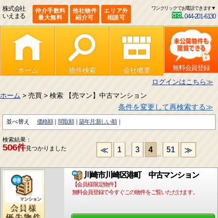
株式会社
ワンクリックでお電話できます▼
仲介手数料
他社物件
エリア外
いえまる
044-201-6130
最大無料
紹介可
相談可
無料会員登録
ホーム
物件検索
会社概要
ログインはこちら≫
ホーム
> 売買 > 検索 【売マン】中古マンション
条件を変更して再検索する≫
並べ替え
価格順
間取順
築年月:新しい順
検索結果：
506件
見つかりました
1
3
4
51
≪
≫
...
...
川崎市川崎区港町 中古マンション
【会員様限定物件】
無料会員登録で今すぐこの物件をご覧いただけます。