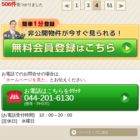
506件
見つかりました
1
3
4
51
≪
≫
...
...
お電話でのお問合せの場合は、
「ホームページを見た」
とお伝えください。
お電話はこちらをｸﾘｯｸ
044-201-6130
(携帯・PHS可)
[お電話受付時間] 10：00～20：00
[定休日] 水曜日
ページトップに戻る