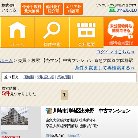
株式会社
ワンクリックでお電話できます▼
仲介手数料
他社物件
エリア外
いえまる
044-201-6130
最大無料
紹介可
相談可
無料会員登録
ホーム
物件検索
会社概要
ログインはこちら≫
ホーム
> 売買 > 検索 【売マン】中古マンション 京急大師線大師橋駅
条件を変更して再検索する≫
並べ替え
価格順
間取:広い順
築年月順
検索結果：
5件
見つかりました
1
川崎市川崎区出来野 中古マンション
京急大師線大師橋駅 徒歩約4分
京急大師線東門前駅 徒歩 約10分
価格:
63.07m²
区画面積:
面積: