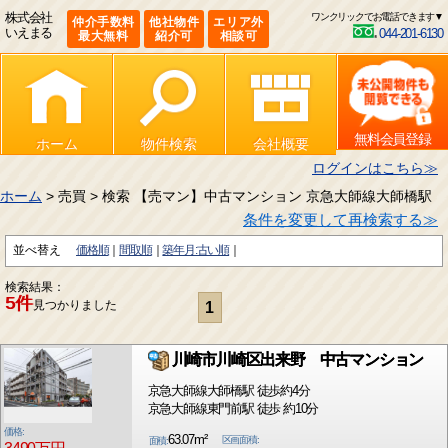
株式会社
ワンクリックでお電話できます▼
仲介手数料
他社物件
エリア外
いえまる
044-201-6130
最大無料
紹介可
相談可
無料会員登録
ホーム
物件検索
会社概要
ログインはこちら≫
ホーム
> 売買 > 検索 【売マン】中古マンション 京急大師線大師橋駅
条件を変更して再検索する≫
並べ替え
価格順
間取順
築年月:古い順
検索結果：
5件
見つかりました
1
川崎市川崎区出来野 中古マンション
京急大師線大師橋駅 徒歩約4分
京急大師線東門前駅 徒歩 約10分
価格:
63.07m²
区画面積:
面積: