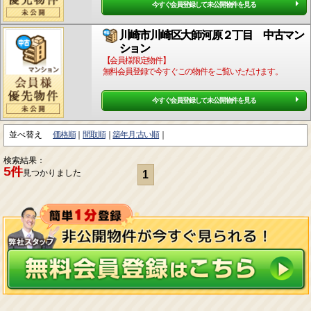
今すぐ会員登録して未公開物件を見る
川崎市川崎区大師河原２丁目 中古マン
ション
【会員様限定物件】
無料会員登録で今すぐこの物件をご覧いただけます。
今すぐ会員登録して未公開物件を見る
並べ替え
価格順
間取順
築年月:古い順
検索結果：
5件
見つかりました
1