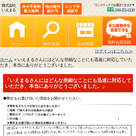
株式会社
ワンクリックでお電話できます▼
仲介手数料
他社物件
エリア外
いえまる
044-201-6130
最大無料
紹介可
相談可
無料会員登録
ホーム
物件検索
会社概要
ログインはこちら≫
ホーム
> いえまるさんにはどんな些細なことにも迅速に対応していた
だき、本当にありがとうございました。
「いえまるさんにはどんな些細なことにも迅速に対応して
いただき、本当にありがとうございました。」
◆弊社をお選び頂いた理由をお聞かせください。