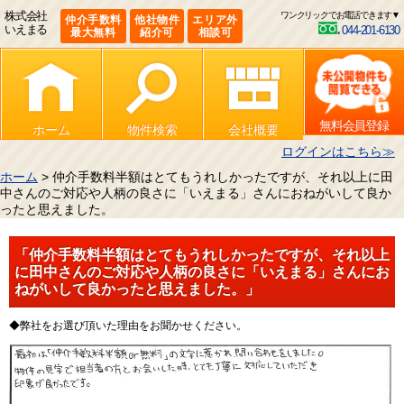
株式会社
ワンクリックでお電話できます▼
仲介手数料
他社物件
エリア外
いえまる
044-201-6130
最大無料
紹介可
相談可
無料会員登録
ホーム
物件検索
会社概要
ログインはこちら≫
ホーム
> 仲介手数料半額はとてもうれしかったですが、それ以上に田
中さんのご対応や人柄の良さに「いえまる」さんにおねがいして良か
ったと思えました。
「仲介手数料半額はとてもうれしかったですが、それ以上
に田中さんのご対応や人柄の良さに「いえまる」さんにお
ねがいして良かったと思えました。」
◆弊社をお選び頂いた理由をお聞かせください。