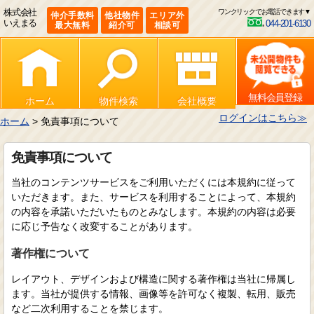
株式会社
ワンクリックでお電話できます▼
仲介手数料
他社物件
エリア外
いえまる
044-201-6130
最大無料
紹介可
相談可
無料会員登録
ホーム
物件検索
会社概要
ログインはこちら≫
ホーム
> 免責事項について
免責事項について
当社のコンテンツサービスをご利用いただくには本規約に従って
いただきます。また、サービスを利用することによって、本規約
の内容を承諾いただいたものとみなします。本規約の内容は必要
に応じ予告なく改変することがあります。
著作権について
レイアウト、デザインおよび構造に関する著作権は当社に帰属し
ます。当社が提供する情報、画像等を許可なく複製、転用、販売
など二次利用することを禁じます。