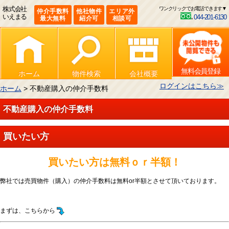
株式会社
ワンクリックでお電話できます▼
仲介手数料
他社物件
エリア外
いえまる
044-201-6130
最大無料
紹介可
相談可
無料会員登録
ホーム
物件検索
会社概要
ログインはこちら≫
ホーム
> 不動産購入の仲介手数料
不動産購入の仲介手数料
買いたい方
買いたい方は無料ｏｒ半額！
弊社では売買物件（購入）の仲介手数料は無料or半額とさせて頂いております。
まずは、こちらから