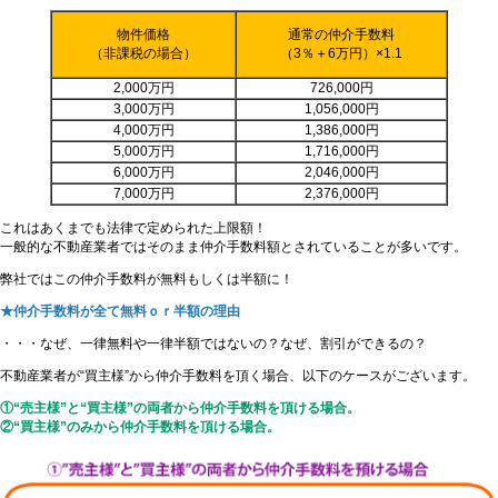
物件価格
通常の仲介手数料
（非課税の場合）
（3％＋6万円）×1.1
2,000万円
726,000円
3,000万円
1,056,000円
4,000万円
1,386,000円
5,000万円
1,716,000円
6,000万円
2,046,000円
7,000万円
2,376,000円
これはあくまでも法律で定められた上限額！
一般的な不動産業者ではそのまま仲介手数料額とされていることが多いです。
弊社ではこの仲介手数料が無料もしくは半額に！
★仲介手数料が全て無料ｏｒ半額の理由
・・・なぜ、一律無料や一律半額ではないの？なぜ、割引ができるの？
不動産業者が“買主様”から仲介手数料を頂く場合、以下のケースがございます。
①“売主様”と“買主様”の両者から仲介手数料を頂ける場合。
②“買主様”のみから仲介手数料を頂ける場合。