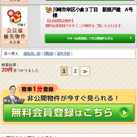
川崎市幸区小倉３丁目 新築戸建 A号
棟
【会員様限定物件】
無料会員登録で今すぐこの物件をご覧いただけます。
今すぐ会員登録して未公開物件を見る
並べ替え
価格:高い順
間取順
築年月順
検索結果：
20件
見つかりました
1
2
≫
...