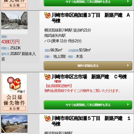
今すぐ会員登録して未公開物件を見る
川崎市幸区南加瀬３丁目 新築戸建 A
号棟
横須賀線新川崎駅 徒歩約21分
南武線矢向駅
価格:
バス(乗車 11分 停歩2分)
4380万円
2SLDK
間取り:
99.35m²
50.58m²
面積:
土地面積:
202607 新築未入
築年月:
地上3階
木造
階数：
構造：
居
物件の詳細を見る
川崎市幸区古市場 新築戸建 Ｃ号棟
NEW
【会員様限定物件】
無料会員登録で今すぐこの物件をご覧いただけます。
今すぐ会員登録して未公開物件を見る
川崎市幸区南加瀬５丁目 新築戸建 １
号棟
横須賀線新川崎駅