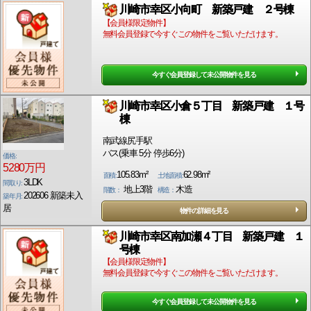
川崎市幸区小向町 新築戸建 ２号棟
【会員様限定物件】
無料会員登録で今すぐこの物件をご覧いただけます。
今すぐ会員登録して未公開物件を見る
川崎市幸区小倉５丁目 新築戸建 １号
棟
南武線尻手駅
バス(乗車 5分 停歩6分)
価格:
5280万円
105.83m²
62.98m²
面積:
土地面積:
3LDK
間取り:
地上3階
木造
階数：
構造：
202606 新築未入
築年月:
居
物件の詳細を見る
川崎市幸区南加瀬４丁目 新築戸建 １
号棟
【会員様限定物件】
無料会員登録で今すぐこの物件をご覧いただけます。
今すぐ会員登録して未公開物件を見る