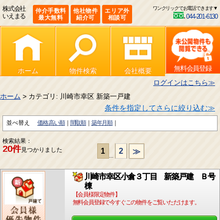
株式会社
ワンクリックでお電話できます▼
仲介手数料
他社物件
エリア外
いえまる
044-201-6130
最大無料
紹介可
相談可
無料会員登録
ホーム
物件検索
会社概要
ログインはこちら≫
ホーム
> カテゴリ: 川崎市幸区 新築一戸建
条件を指定してさらに絞り込む≫
並べ替え
価格:高い順
間取順
築年月順
検索結果：
20件
見つかりました
1
2
≫
...
川崎市幸区小倉３丁目 新築戸建 Ｂ号
棟
【会員様限定物件】
無料会員登録で今すぐこの物件をご覧いただけます。