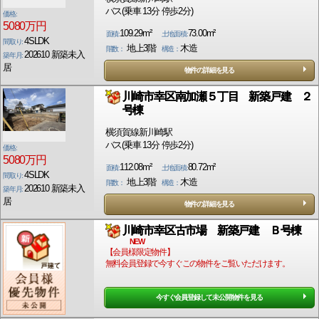
バス(乗車 13分 停歩2分)
価格:
5080万円
109.29m²
73.00m²
面積:
土地面積:
4SLDK
間取り:
地上3階
木造
階数：
構造：
202610 新築未入
築年月:
居
物件の詳細を見る
川崎市幸区南加瀬５丁目 新築戸建 ２
号棟
横須賀線新川崎駅
バス(乗車 13分 停歩2分)
価格:
5080万円
112.08m²
80.72m²
面積:
土地面積:
4SLDK
間取り:
地上3階
木造
階数：
構造：
202610 新築未入
築年月:
居
物件の詳細を見る
川崎市幸区古市場 新築戸建 Ｂ号棟
NEW
【会員様限定物件】
無料会員登録で今すぐこの物件をご覧いただけます。
今すぐ会員登録して未公開物件を見る