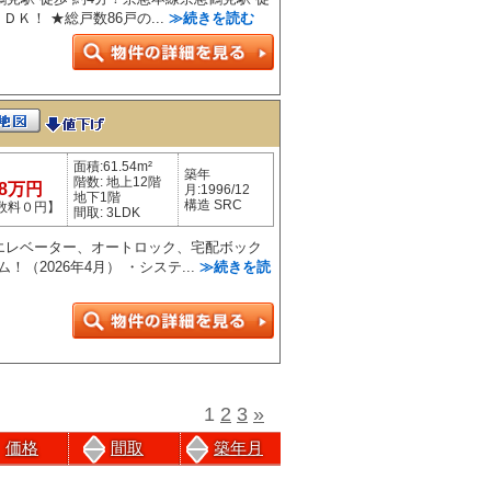
ＬＤＫ！ ★総戸数86戸の...
≫続きを読む
面積:61.54m²
築年
階数: 地上12階
98万円
月:1996/12
地下1階
構造 SRC
数料０円】
間取: 3LDK
★エレベーター、オートロック、宅配ボック
（2026年4月） ・システ...
≫続きを読
1
2
3
»
価格
間取
築年月
前のページにもどる