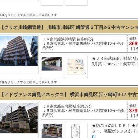
画像をクリックすると拡大して表示します
【クリオ川崎鋼管通】 川崎市川崎区 鋼管通３丁目2-5
中古マンシ
価格
ＪＲ南武線浜川崎駅 徒歩約7分
36
ＪＲ京浜東北・根岸線川崎駅 バス(乗車16分 停歩
約2分)
【手
★ＪＲ南武線浜川崎駅 徒歩
3月築！ ★ペット飼育可！
画像をクリックすると拡大して表示します
【アドヴァンス鶴見アネックス】 横浜市鶴見区 江ケ崎町8-17
中古
価格
ＪＲ南武線矢向駅 徒歩約19分
37
ＪＲ京浜東北・根岸線鶴見駅 バス(乗車16分 停歩
約8分)
【手
★約71㎡の3ＬＤＫ！ ★
ター、宅配ボックスあり！
む