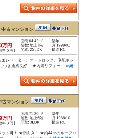
3
中古マンション
面積:64.42m²
築年
80万円
階数: 地上7階
月:1999/01
間取: 2SLDK
構造 RC
数料０円】
 ★エレベーター、オートロック、宅配ボッ
につき通風良好！ ★内装リフォー...
≫続
中古マンション
面積:71.20m²
築年
99万円
階数: 地上6階
月:1988/10
間取: 3LDK
構造 RC
数料０円】
ペット可！ ★南向き！ ★約44㎡のルーフバ