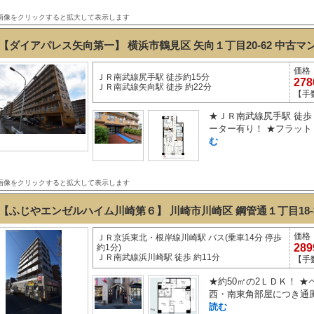
画像をクリックすると拡大して表示します
【ダイアパレス矢向第一】 横浜市鶴見区 矢向１丁目20-62
中古マ
価格
ＪＲ南武線尻手駅 徒歩約15分
27
ＪＲ南武線矢向駅 徒歩 約22分
【手
★ＪＲ南武線尻手駅 徒歩 
ーター有り！ ★フラット３
む
画像をクリックすると拡大して表示します
【ふじやエンゼルハイム川崎第６】 川崎市川崎区 鋼管通１丁目18-
価格
ＪＲ京浜東北・根岸線川崎駅 バス(乗車14分 停歩
28
約1分)
ＪＲ南武線浜川崎駅 徒歩 約11分
【手
★約50㎡の2ＬＤＫ！ 
西・南東角部屋につき通風
読む