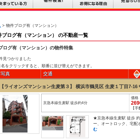
ム
> 物件ブログ有（マンション）
件ブログ有（マンション） の不動産一覧
ブログ有（マンション）の物件特集
件見つかりました
目名をクリックすると、順番に並び替えができます。
件写真
交通
【ライオンズマンション生麦第３】 横浜市鶴見区 生麦１丁目7-16
価格
26
京急本線生麦駅 徒歩約4分
【手
★京急本線生麦駅 徒歩 約
ー、オートロック、宅配ボ
む