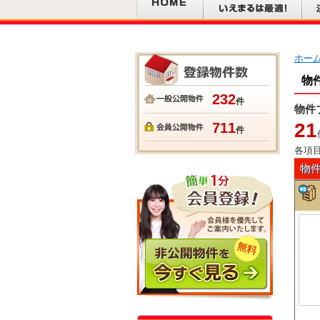
ホー
物
232
件
物件
21
711
件
各項
物