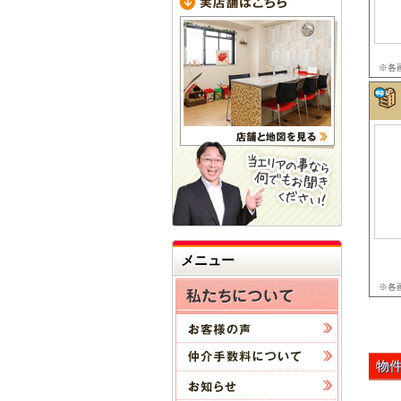
※各
メニュー
※各
物