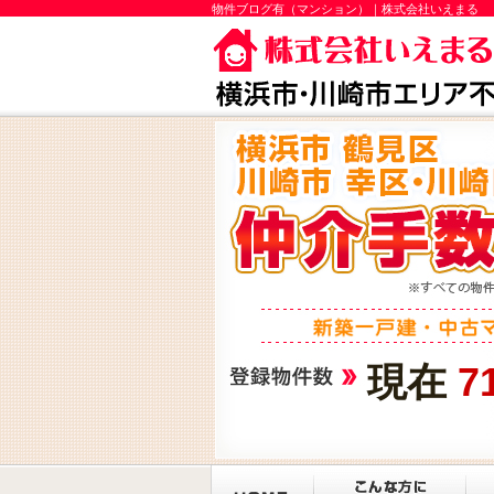
物件ブログ有（マンション）｜株式会社いえまる
現在
7