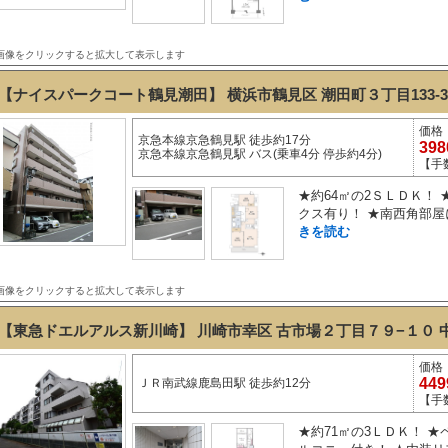
画像をクリックすると拡大して表示します
【ナイスパークコート鶴見潮田】 横浜市鶴見区 潮田町３丁目133-
価格
京急本線京急鶴見駅 徒歩約17分
39
京急本線京急鶴見駅 バス(乗車4分 停歩約4分)
【手
★約64㎡の2ＳＬＤＫ！
クス有り！ ★南西角部屋
きを読む
画像をクリックすると拡大して表示します
【東急ドエルアルス新川崎】 川崎市幸区 古市場２丁目７９−１０
価格
44
ＪＲ南武線鹿島田駅 徒歩約12分
【手
★約71㎡の3ＬＤＫ！ ★