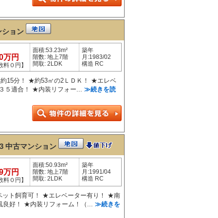
ンション
面積:53.23m²
築年
80万円
階数: 地上7階
月:1983/02
間取: 2LDK
構造 RC
数料０円】
約15分！ ★約53㎡の2ＬＤＫ！ ★エレベ
５適合！ ★内装リフォー...
≫続きを読
3
中古マンション
面積:50.93m²
築年
99万円
階数: 地上7階
月:1991/04
間取: 2LDK
構造 RC
数料０円】
★ペット飼育可！ ★エレベーター有り！ ★南
良好！ ★内装リフォーム！（...
≫続きを