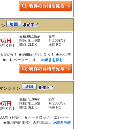
ョン
面積:66.18m²
築年
99万円
階数: 地上9階
月:2008/03
間取: 2LDK
構造 RC
数料０円】
 約7分！ ★約66㎡の2ＬＤＫ！ ★2008年
 ★エレベーター、オ...
≫続きを読む
マンション
面積:71.09m²
築年
99万円
階数: 地上6階
月:2000/07
間取: 3LDK
構造 RC
数料０円】
2000年7月築！ ★オートロック、エレベー
 ★敷地内使用権付き駐車場...
≫続きを読