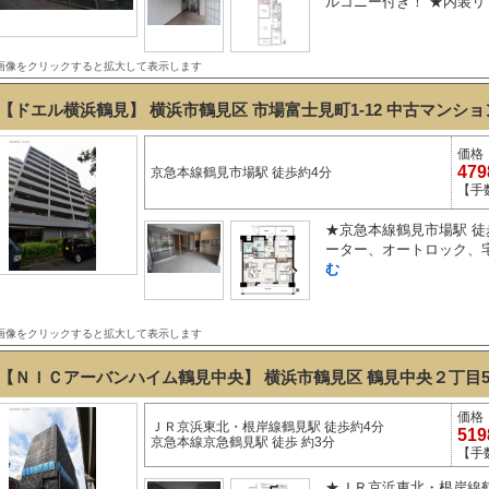
ルコニー付き！ ★内装リフ
画像をクリックすると拡大して表示します
【ドエル横浜鶴見】 横浜市鶴見区 市場富士見町1-12
中古マンショ
価格
47
京急本線鶴見市場駅 徒歩約4分
【手
★京急本線鶴見市場駅 徒歩
ーター、オートロック、宅
む
画像をクリックすると拡大して表示します
【ＮＩＣアーバンハイム鶴見中央】 横浜市鶴見区 鶴見中央２丁目5-
価格
ＪＲ京浜東北・根岸線鶴見駅 徒歩約4分
51
京急本線京急鶴見駅 徒歩 約3分
【手
★ＪＲ京浜東北・根岸線鶴