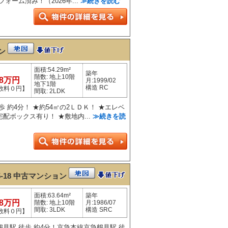
ォーム済み！（2026年...
≫続きを読む
ン
面積:54.29m²
築年
階数: 地上10階
98万円
月:1999/02
地下1階
構造 RC
数料０円】
間取: 2LDK
 約4分！ ★約54㎡の2ＬＤＫ！ ★エレベ
配ボックス有り！ ★敷地内...
≫続きを読
18
中古マンション
面積:63.64m²
築年
98万円
階数: 地上10階
月:1986/07
間取: 3LDK
構造 SRC
数料０円】
見駅 徒歩 約4分！京急本線京急鶴見駅 徒