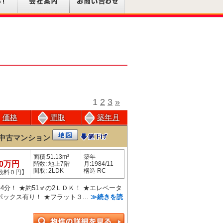
1
2
3
»
価格
間取
築年月
中古マンション
面積:51.13m²
築年
90万円
階数: 地上7階
月:1984/11
間取: 2LDK
構造 RC
数料０円】
4分！ ★約51㎡の2ＬＤＫ！ ★エレベータ
ックス有り！ ★フラット３...
≫続きを読