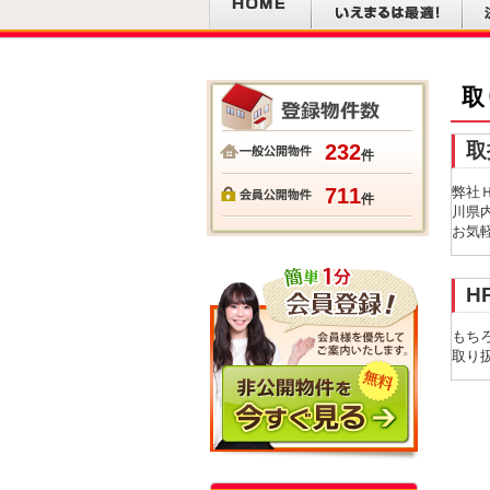
取
取
232
件
711
弊社
件
川県
お気
H
もち
取り