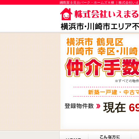
綱島富士見台パーク・ホームズＡ棟 ｜株式会社い
現在
6