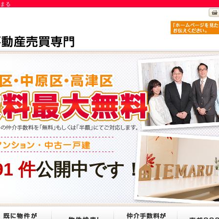
えまる
91
件
公開中です！