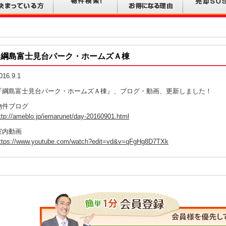
綱島富士見台パーク・ホームズＡ棟
016.9.1
『綱島富士見台パーク・ホームズＡ棟』、ブログ・動画、更新しました！
物件ブログ
ttp://ameblo.jp/iemarunet/day-20160901.html
室内動画
ttps://www.youtube.com/watch?edit=vd&v=qFgHg8D7TXk