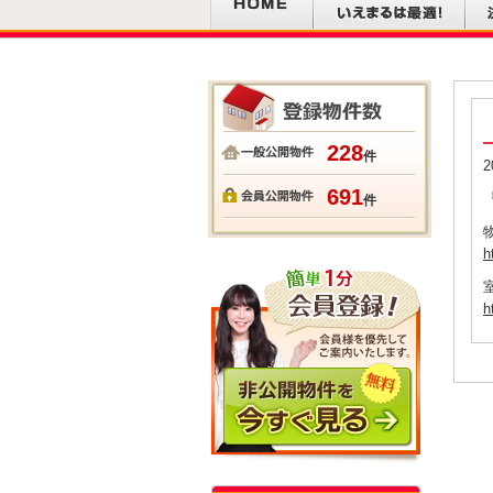
228
件
2
691
件
h
h