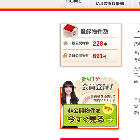
228
築
件
昔
691
件
そ
た
平
尚
予
築
数