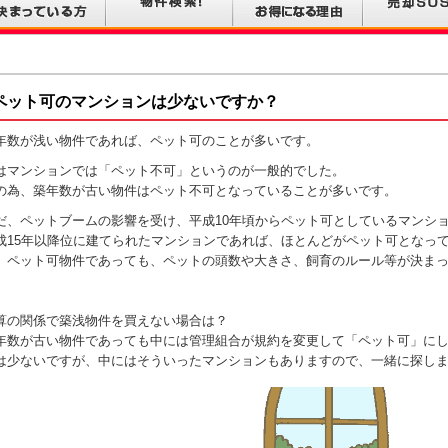
ペット可のマンションは少ないですか？
年数が浅い物件であれば、ペット可のことが多いです。
はマンションでは「ペット不可」というのが一般的でした。
の為、築年数が古い物件はペット不可となっていることが多いです。
だ、ペットブームの影響を受け、平成10年頃からペット可としているマンシ
成15年以降位に建てられたマンションであれば、ほとんどがペット可となっ
、ペット可物件であっても、ペットの頭数や大きさ、飼育のルール等が決ま
算の関係で築浅物件を買えない場合は？
年数が古い物件であっても中には管理組合が規約を変更して「ペット可」に
は少ないですが、中にはそういったマンションもありますので、一緒に探し