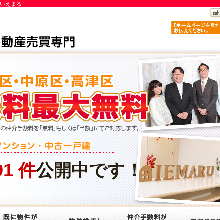
社いえまる
91
件
公開中です！