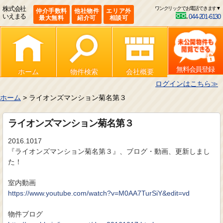
株式会社
ワンクリックでお電話できます▼
仲介手数料
他社物件
エリア外
いえまる
044-201-6130
最大無料
紹介可
相談可
無料会員登録
ホーム
物件検索
会社概要
ログインはこちら≫
ホーム
> ライオンズマンション菊名第３
ライオンズマンション菊名第３
2016.1017
『ライオンズマンション菊名第３』、ブログ・動画、更新しまし
た！
室内動画
https://www.youtube.com/watch?v=M0AA7TurSiY&edit=vd
物件ブログ