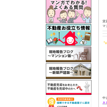
賃
マ
中
き