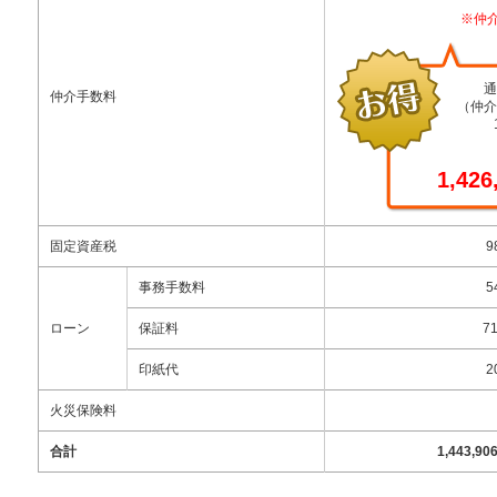
※仲
通
仲介手数料
（仲介
1,42
固定資産税
9
事務手数料
5
ローン
保証料
7
印紙代
2
火災保険料
合計
1,443,