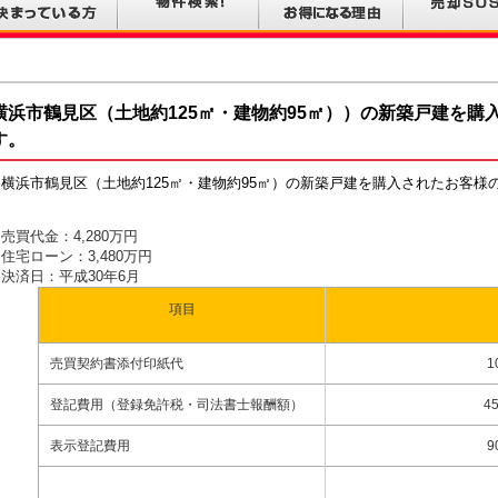
横浜市鶴見区（土地約125㎡・建物約95㎡））の新築戸建を購
す。
横浜市鶴見区（土地約125㎡・建物約95㎡）の新築戸建を購入されたお客様
売買代金：4,280万円
住宅ローン：3,480万円
決済日：平成30年6月
項目
売買契約書添付印紙代
1
登記費用（登録免許税・司法書士報酬額）
4
表示登記費用
9