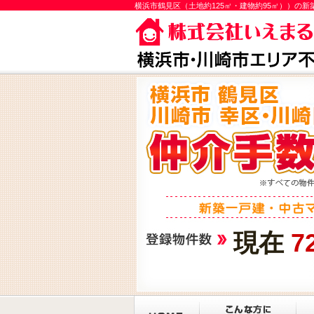
横浜市鶴見区（土地約125㎡・建物約95㎡））の
現在
7