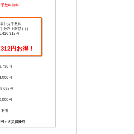
介手数料無料
常仲介手数料
手数料上限額）は
1,426,312円
↓
6,312円お得！
8,736円
4,000円
19,698円
0,000円
不明
906円＋火災保険料