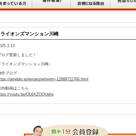
ライオンズマンション川崎
025.3.13
ブログ更新しました！
『ライオンズマンション川崎』
物件ブログ
ttps://ameblo.jp/iemarunet/entry-12889711766.html
室内動画はこちら
ttps://youtu.be/QL6XZOQUghs