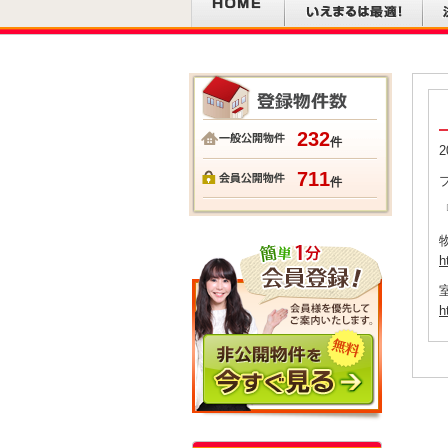
232
件
2
711
件
h
h