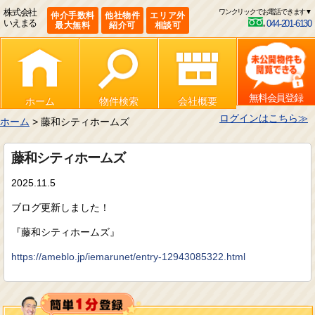
株式会社
ワンクリックでお電話できます▼
仲介手数料
他社物件
エリア外
いえまる
044-201-6130
最大無料
紹介可
相談可
無料会員登録
ホーム
物件検索
会社概要
ログインはこちら≫
ホーム
> 藤和シティホームズ
藤和シティホームズ
2025.11.5
ブログ更新しました！
『藤和シティホームズ』
https://ameblo.jp/iemarunet/entry-12943085322.html