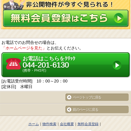
お電話でのお問合せの場合は、
「ホームページを見た」
とお伝えください。
お電話はこちらをｸﾘｯｸ
044-201-6130
(携帯・PHS可)
[お電話受付時間] 10：00～20：00
[定休日] 水曜日
ページトップに戻る
前のページに戻る
ホーム
物件検索
会社概要
無料会員登録