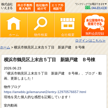
株式会社
ワンクリックでお電話できます▼
仲介手数料
他社物件
エリア外
いえまる
044-201-6130
最大無料
紹介可
相談可
無料会員登録
ホーム
物件検索
会社概要
ログインはこちら≫
ホーム
> 横浜市鶴見区上末吉５丁目 新築戸建 Ｂ号棟
横浜市鶴見区上末吉５丁目 新築戸建 Ｂ号棟
2026.06.23
『横浜市鶴見区上末吉５丁目 新築戸建 Ｂ号棟』、ブログ・動
画、更新しました！
物件ブログ
https://ameblo.jp/iemarunet2/entry-12970576657.html
現地を見た個人的な感想を記載しています！
室内動画