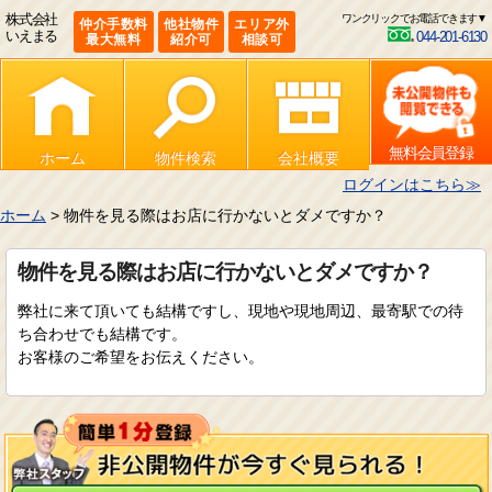
株式会社
ワンクリックでお電話できます▼
仲介手数料
他社物件
エリア外
いえまる
044-201-6130
最大無料
紹介可
相談可
無料会員登録
ホーム
物件検索
会社概要
ログインはこちら≫
ホーム
> 物件を見る際はお店に行かないとダメですか？
物件を見る際はお店に行かないとダメですか？
弊社に来て頂いても結構ですし、現地や現地周辺、最寄駅での待
ち合わせでも結構です。
お客様のご希望をお伝えください。