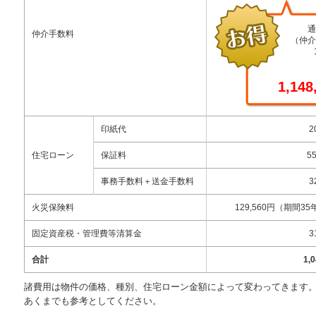
通
仲介手数料
（仲介
1,14
印紙代
2
住宅ローン
保証料
5
事務手数料＋送金手数料
3
火災保険料
129,560円（期間
固定資産税・管理費等清算金
3
合計
1,
諸費用は物件の価格、種別、住宅ローン金額によって変わってきます
あくまでも参考としてください。