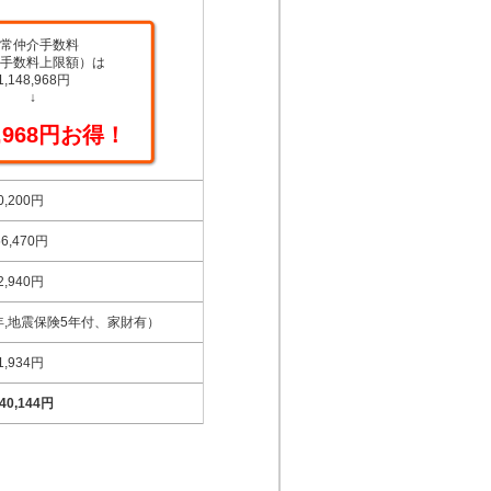
常仲介手数料
手数料上限額）は
1,148,968円
↓
8,968円お得！
0,200円
56,470円
2,940円
35年,地震保険5年付、家財有）
1,934円
040,144円
。