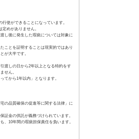
の行使ができることになっています。
は定めがありません。
引渡し後に発生した瑕疵については対象に
いたことを証明することは現実的ではあり
ことが大半です。
引渡しの日から2年以上となる特約をす
きません。
ってから1年以内」となります。
住宅の品質確保の促進等に関する法律」に
は保証金の供託が義務づけられています。
も、10年間の瑕疵担保責任を負います。