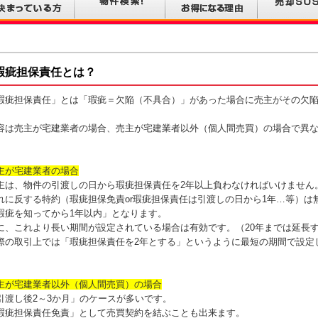
瑕疵担保責任とは？
瑕疵担保責任」とは「瑕疵＝欠陥（不具合）」があった場合に売主がその欠
。
容は売主が宅建業者の場合、売主が宅建業者以外（個人間売買）の場合で異
主が宅建業者の場合
主は、物件の引渡しの日から瑕疵担保責任を2年以上負わなければいけません
れに反する特約（瑕疵担保免責or瑕疵担保責任は引渡しの日から1年…等）は
瑕疵を知ってから1年以内」となります。
に、これより長い期間が設定されている場合は有効です。（20年までは延長
際の取引上では「瑕疵担保責任を2年とする」というように最短の期間で設定
主が宅建業者以外（個人間売買）の場合
引渡し後2～3か月」のケースが多いです。
瑕疵担保責任免責」として売買契約を結ぶことも出来ます。