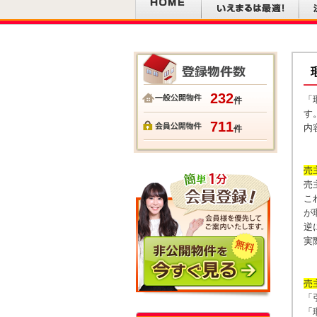
232
「
件
す
711
内
件
売
売
こ
が
逆
実
売
「
「