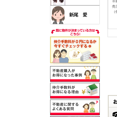
※
売
（