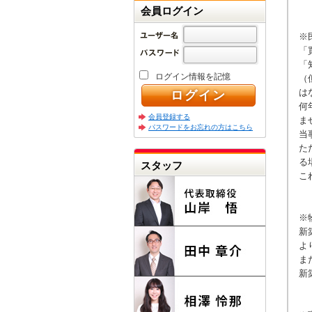
会員ログイン
※
「
「
ログイン情報を記憶
（
は
何
会員登録する
ま
パスワードをお忘れの方はこちら
当
た
る
スタッフ
こ
※
新
よ
ま
新