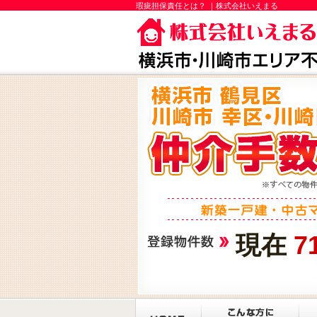
瑕疵担保責任とは？ ｜株式会社いえまる
現在
7