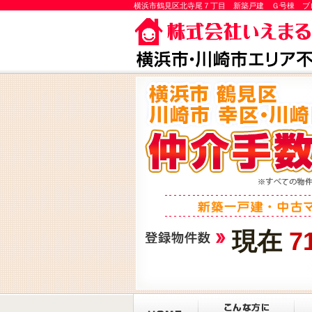
横浜市鶴見区北寺尾７丁目 新築戸建 Ｇ号棟 ブ
現在
7