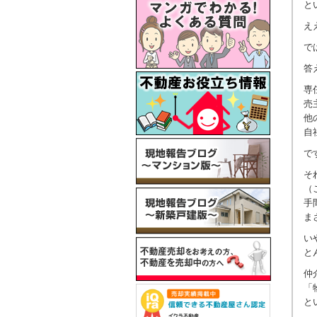
と
え
で
答
専
売
他
自
で
そ
（
手
ま
い
と
仲
「
と