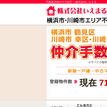
不動産売却のウラ話① ｜株式会社いえまる
現在
7