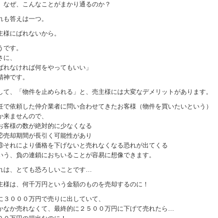
、なぜ、こんなことがまかり通るのか？
れも答えは一つ。
主様にばれないから。
うです。
さに、
ばれなければ何をやってもいい」
精神です。
して、「物件を止められる」と、売主様には大変なデメリットがあります。
任で依頼した仲介業者に問い合わせてきたお客様（物件を買いたいという）
か来ませんので、
お客様の数が絶対的に少なくなる
②売却期間が長引く可能性があり
③それにより価格を下げないと売れなくなる恐れが出てくる
いう、負の連鎖におちいることが容易に想像できます。
れは、とても恐ろしいことです…
主様は、何千万円という金額のものを売却するのに！
に３０００万円で売りに出していて、
かなか売れなくて、最終的に２５００万円に下げて売れたら…