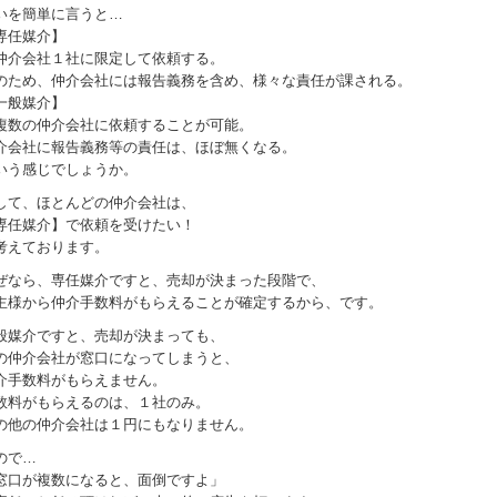
いを簡単に言うと…
専任媒介】
仲介会社１社に限定して依頼する。
のため、仲介会社には報告義務を含め、様々な責任が課される。
一般媒介】
複数の仲介会社に依頼することが可能。
介会社に報告義務等の責任は、ほぼ無くなる。
いう感じでしょうか。
して、ほとんどの仲介会社は、
専任媒介】で依頼を受けたい！
考えております。
ぜなら、専任媒介ですと、売却が決まった段階で、
主様から仲介手数料がもらえることが確定するから、です。
般媒介ですと、売却が決まっても、
の仲介会社が窓口になってしまうと、
介手数料がもらえません。
数料がもらえるのは、１社のみ。
の他の仲介会社は１円にもなりません。
ので…
窓口が複数になると、面倒ですよ」