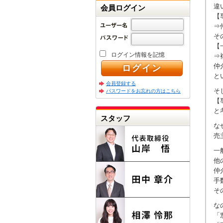
違
会員ログイン
【
⇒
そ
【
ログイン情報を記憶
⇒
仲
と
会員登録する
そ
パスワードをお忘れの方はこちら
【
と
スタッフ
な
売
一
他
仲
手
そ
な
「