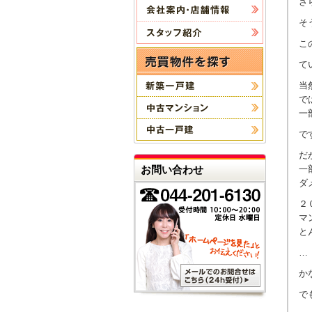
さ
そ
こ
て
当
で
一
で
だ
一
お問い合わせ
ダ
２
マ
と
…
か
で