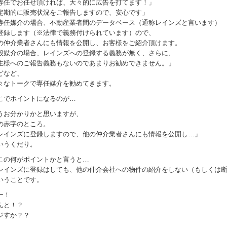
専任でお任せ頂ければ、大々的に広告を打てます！」
定期的に販売状況をご報告しますので、安心です」
専任媒介の場合、不動産業者間のデータベース（通称レインズと言います）
登録します（※法律で義務付けられています）ので、
の仲介業者さんにも情報を公開し、お客様をご紹介頂けます。
般媒介の場合、レインズへの登録する義務が無く、さらに、
主様へのご報告義務もないのであまりお勧めできません。」
どなど、
々なトークで専任媒介を勧めてきます。
こでポイントになるのが…
うお分かりかと思いますが、
の赤字のところ。
レインズに登録しますので、他の仲介業者さんにも情報を公開し…」
いうくだり。
この何がポイントかと言うと…
レインズに登録はしても、他の仲介会社への物件の紹介をしない（もしくは
いうことです。
ー！
んと！？
ジすか？？