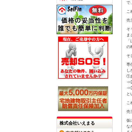
で
こ
売
そ
ま
「
の
そ
専
し
①
⇒
⇒
と
こ
売
仮
株式会社いえまる
な