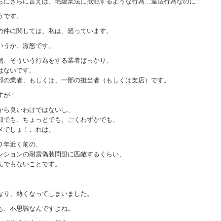
らにさらに言えば、宅建業法に抵触するような行為…違法行為なのに！
うです。
の件に関しては、私は、怒っています。
いうか、激怒です。
然、そういう行為をする業者ばっかり、
はないです。
部の業者、もしくは、一部の担当者（もしくは支店）です。
すが！
から良いわけではないし、
部でも、ちょっとでも、ごくわずかでも、
メでしょ！これは。
０年近く前の、
ンションの耐震偽装問題に匹敵するくらい、
んでもないことです。
なり、熱くなってしまいました。
も、不思議なんですよね。