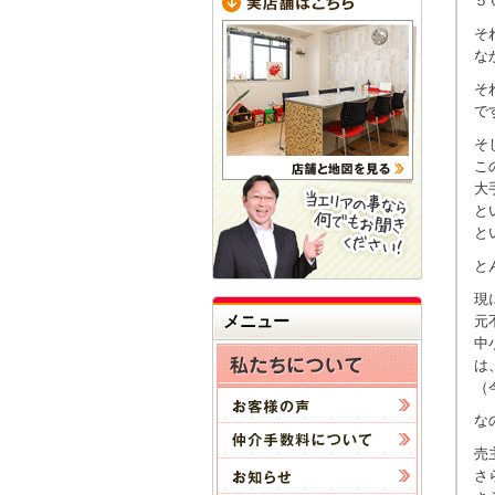
５
そ
な
そ
で
そ
こ
大
と
と
と
現
メニュー
元
中
は
（
な
売
さ