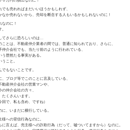
００万円の損出なのに！
れでも売れればまだいいほうかもしれず、
かなか売れないから、売却を断念する人もいるかもしれないのに！
れなのに！
す。
してさらに恐ろしいのは…
のことは、不動産仲介業者の間では、普通に知られており、さらに、
手仲介会社でも、当たり前のように行われている、
いう歴然たる事実がある。
いうこと。
んでもないことです。
に、ブログ等でこのことに言及している、
不動産仲介会社の営業マンや、
小の仲介会社の方々、
、たくさんいます。
今回で、私も含め、ですね）
のに、いまだに横行している。
主様への背信行為なのに。
らに言えば、売主様への詐欺行為（だって、嘘ついてますから）なのに。