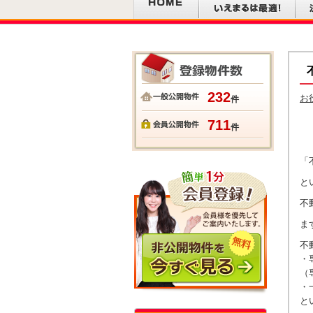
232
お
件
711
件
「
と
不
ま
不
・
（
・
と