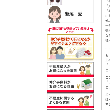
「
「
「
に
他
一
売
な
様
こ
も
上
「
と
こ
「
と
え
ほ
マ