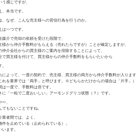
いう感じですが、
え、本当です。
は、なぜ、こんな売主様への背信行為を行うのか。
えは一つです。
任媒介で売却の依頼を受けた段階で、
主様から仲介手数料がもらえる（売れたらですが）ことが確定しますが、
の仲介会社からの買主様のご案内を排除することによって、
社で買主様を付けて、買主様からの仲介手数料をもらいたいから
す。
れによって、一度の契約で、売主様、買主様の両方から仲介手数料が入りま
これを業界では「両手」と呼びます。※どちらかだけからの場合は「片手」
間は一度で、手数料は倍です。
さに「一粒で二度おいしい」アーモンドグリコ状態（？）です。
やー、
んでもないことですね。
介業者間では、よく、
物件を止めている（止められている）」
いいます。