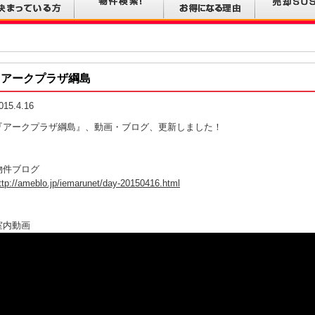
アークプラザ綱島
015.4.16
『アークプラザ綱島』、動画・ブログ、更新しました！
物件ブログ
ttp://ameblo.jp/iemarunet/day-20150416.html
室内動画