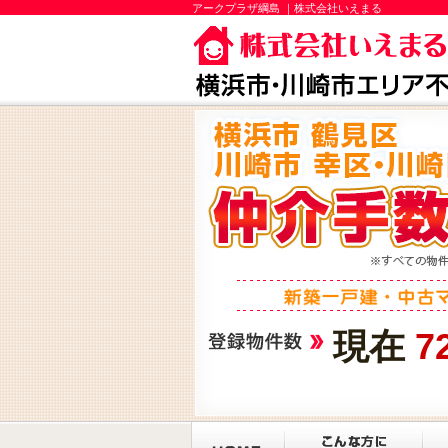
アークプラザ綱島 ｜株式会社いえまる
現在
7